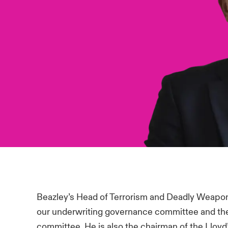
Beazley’s Head of Terrorism and Deadly Weapon 
our underwriting governance committee and the
committee. He is also the chairman of the Lloy