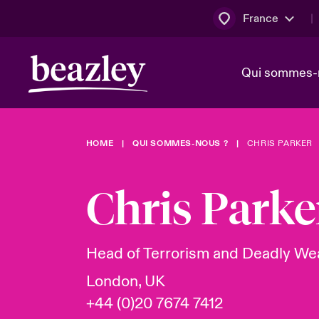
France
Qui sommes-
HOME
QUI SOMMES-NOUS ?
CHRIS PARKER
Conseil d’ad
Client Cybe
Bowler bro
direction
Chris Parke
Nous rejoin
Lumière sur
Qui sommes-nous ?
Dernières Actualités
Technologi
Espace assurés
Head of Terrorism and Deadly We
Beazley no
London, UK
au poste d
+44 (0)20 7674 7412
France