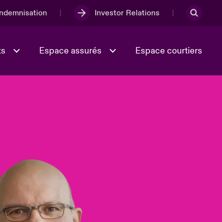
Indemnisation
Investor Relations
ts
Espace assurés
Espace courtiers
Lumière sur la transition
Culture et valeurs
énergétique 2026
iques
Full Spectrum Cyber
e
Les Incidents Cybers qui auraient
onse
pu être évités