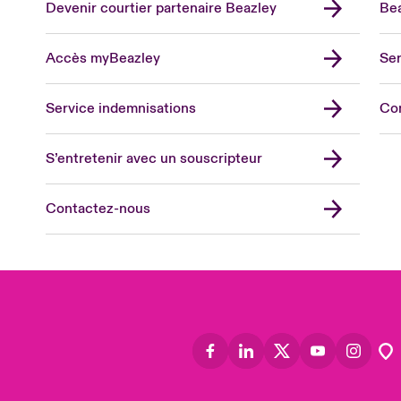
Devenir courtier partenaire Beazley
Bea
Accès myBeazley
Ser
Lon
Uni
Service indemnisations
Co
US
Asia
S’entretenir avec un souscripteur
Cana
Can
Contactez-nous
Eur
Ger
Spa
Lati