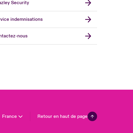
zley Security
vice indemnisations
don Market
ted Kingdom
ntactez-nous
A
 Pacific
da (English)
ada (French)
ope
many
in
n America
France
Retour en haut de page