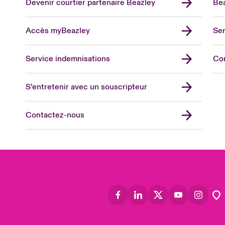
Devenir courtier partenaire Beazley
Bea
Accès myBeazley
Ser
Lon
Uni
Service indemnisations
Co
US
Asia
S’entretenir avec un souscripteur
Cana
Can
Contactez-nous
Eur
Ger
Spa
Lati