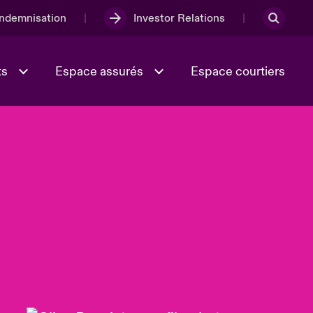
Indemnisation
Investor Relations
ts
Espace assurés
Espace courtiers
Lumière sur la transition
Culture et valeurs
énergétique 2026
iques
Full Spectrum Cyber
e
Les Incidents Cybers qui auraient
onse
pu être évités