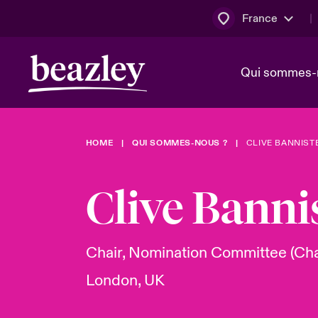
France
Qui sommes-
HOME
QUI SOMMES-NOUS ?
CLIVE BANNIST
Conseil d’ad
Client Cybe
Bowler bro
direction
Clive Banni
Nous rejoin
Lumière sur
Qui sommes-nous ?
Dernières Actualités
Technologi
Espace assurés
Chair, Nomination Committee (Cha
Beazley no
London, UK
au poste d
France