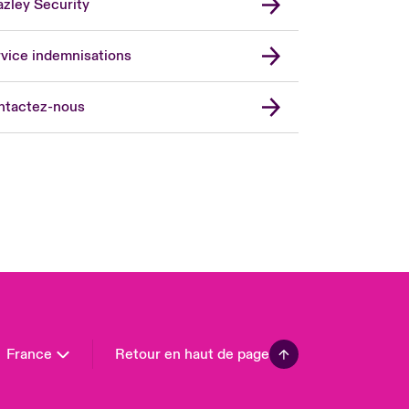
zley Security
vice indemnisations
don Market
ted Kingdom
ntactez-nous
A
 Pacific
da (English)
ada (French)
ope
many
in
n America
France
Retour en haut de page