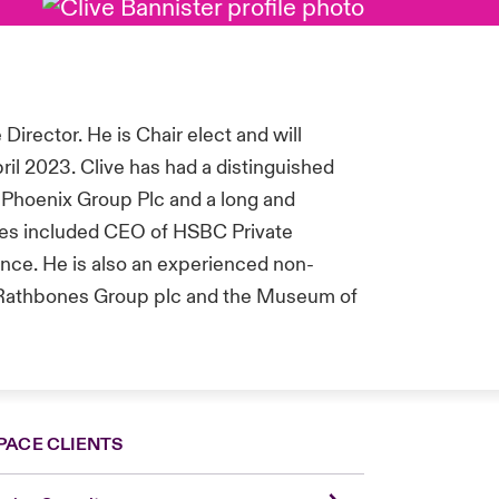
irector. He is Chair elect and will
pril 2023. Clive has had a distinguished
f Phoenix Group Plc and a long and
les included CEO of HSBC Private
nce. He is also an experienced non-
of Rathbones Group plc and the Museum of
PACE CLIENTS