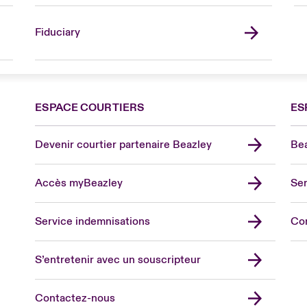
Fiduciary
ESPACE COURTIERS
ES
Devenir courtier partenaire Beazley
Bea
Accès myBeazley
Ser
Lon
Uni
Service indemnisations
Co
US
Asia
S’entretenir avec un souscripteur
Cana
Can
Contactez-nous