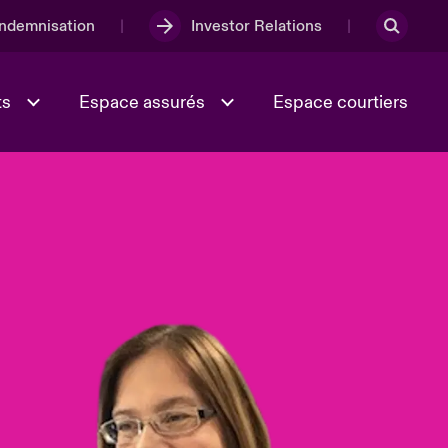
Indemnisation
Investor Relations
ts
Espace assurés
Espace courtiers
Lumière sur la transition
Culture et valeurs
énergétique 2026
iques
Full Spectrum Cyber
e
Les Incidents Cybers qui auraient
onse
pu être évités