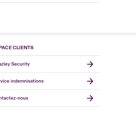
PACE CLIENTS
zley Security
vice indemnisations
don Market
ted Kingdom
ntactez-nous
A
 Pacific
da (English)
ada (French)