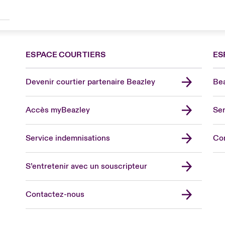
ESPACE COURTIERS
ES
Devenir courtier partenaire Beazley
Bea
Accès myBeazley
Ser
Lon
Uni
Service indemnisations
Co
US
Asia
S’entretenir avec un souscripteur
Cana
Can
Contactez-nous
Eur
Ger