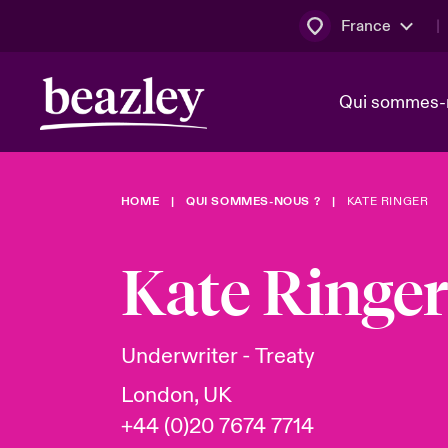
France
Qui sommes-
HOME
QUI SOMMES-NOUS ?
KATE RINGER
Conseil d’ad
Client Cybe
Bowler bro
direction
Kate Ringer
Nous rejoin
Lumière sur
Qui sommes-nous ?
Dernières Actualités
Technologi
Espace assurés
Underwriter - Treaty
Beazley no
London, UK
au poste d
+44 (0)20 7674 7714
France