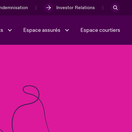
Indemnisation
Investor Relations
ts
Espace assurés
Espace courtiers
Lumière sur la transition
Culture et valeurs
énergétique 2026
iques
Full Spectrum Cyber
e
Les Incidents Cybers qui auraient
onse
pu être évités