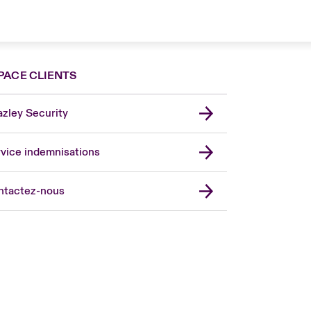
PACE CLIENTS
zley Security
vice indemnisations
don Market
ted Kingdom
ntactez-nous
A
 Pacific
da (English)
ada (French)
ope
many