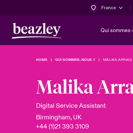
France
Qui sommes-
HOME
QUI SOMMES-NOUS ?
MALIKA ARRAIS
Conseil d’ad
Client Cybe
Bowler bro
direction
Malika Arra
Nous rejoin
Lumière sur
Qui sommes-nous ?
Dernières Actualités
Technologi
Espace assurés
Digital Service Assistant
Beazley no
Birmingham, UK
au poste d
+44 (1)21 393 3109
France