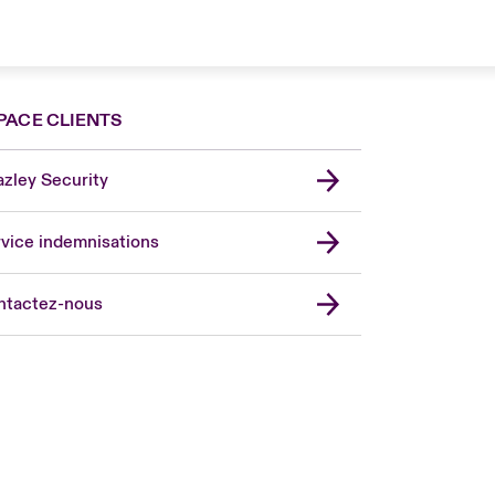
PACE CLIENTS
zley Security
vice indemnisations
don Market
ted Kingdom
ntactez-nous
A
 Pacific
da (English)
ada (French)
ope
many