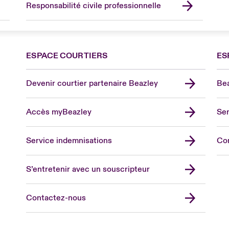
Responsabilité civile professionnelle
ESPACE COURTIERS
ES
Devenir courtier partenaire Beazley
Bea
Accès myBeazley
Ser
Lon
Uni
Service indemnisations
Co
US
Asia
S’entretenir avec un souscripteur
Cana
Can
Contactez-nous
Eur
Ger