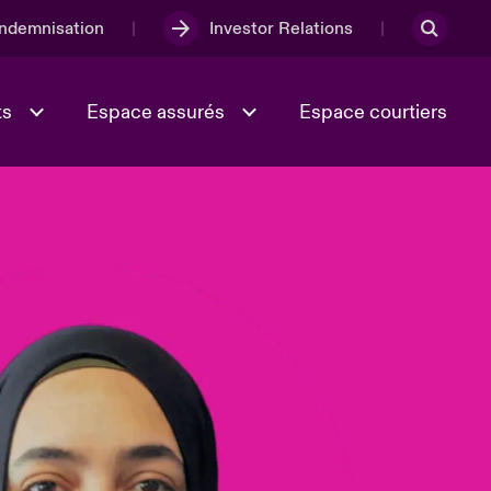
Indemnisation
Investor Relations
ts
Espace assurés
Espace courtiers
Lumière sur la transition
Culture et valeurs
énergétique 2026
iques
Full Spectrum Cyber
e
Les Incidents Cybers qui auraient
onse
pu être évités