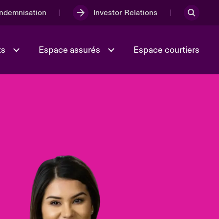
Indemnisation
Investor Relations
ts
Espace assurés
Espace courtiers
Lumière sur la transition
Culture et valeurs
énergétique 2026
iques
Full Spectrum Cyber
e
Les Incidents Cybers qui auraient
onse
pu être évités