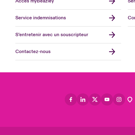
Accès myBeazley
Ser
Lon
Uni
Service indemnisations
Co
US
Asia
S’entretenir avec un souscripteur
Cana
Can
Contactez-nous
Eur
Ger
Spa
Lati