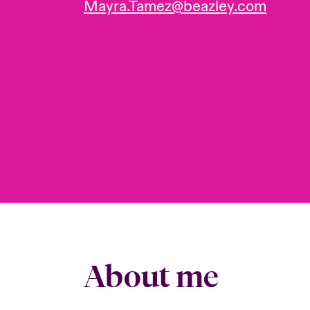
Mayra.Tamez@beazley.com
About me