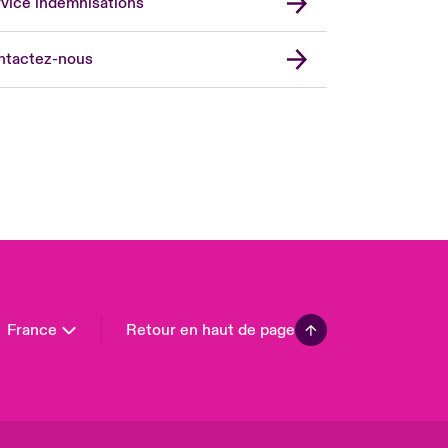
vice indemnisations
don Market
ted Kingdom
ntactez-nous
A
 Pacific
da (English)
ada (French)
ope
many
in
n America
France
Retour en haut de page