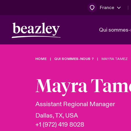
France
Qui sommes-
HOME
QUI SOMMES-NOUS ?
MAYRA TAMEZ
Conseil d’ad
Client Cybe
Bowler bro
direction
Mayra Tam
Nous rejoin
Lumière sur
Qui sommes-nous ?
Dernières Actualités
Technologi
Espace assurés
Assistant Regional Manager
Beazley no
Dallas, TX, USA
au poste d
+1 (972) 419 8028
France