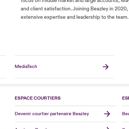
focus on middle market and large accounts, M
and client satisfaction. Joining Beazley in 2020,
extensive expertise and leadership to the team.
MediaTech
ESPACE COURTIERS
ES
Devenir courtier partenaire Beazley
Bea