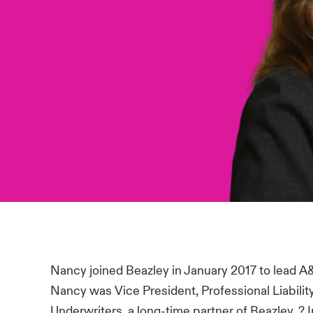
Nancy joined Beazley in January 2017 to lead A
Nancy was Vice President, Professional Liabilit
Underwriters, a long-time partner of Beazley. ? I