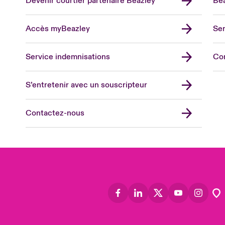
Devenir courtier partenaire Beazley
Bea
Accès myBeazley
Ser
Lon
Uni
Service indemnisations
Co
US
Asia
S’entretenir avec un souscripteur
Cana
Can
Contactez-nous
Eur
Ger
Spa
Lati