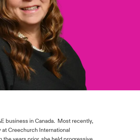
&E business in Canada. Most recently,
y at Creechurch International
n the years prior, she held progressive