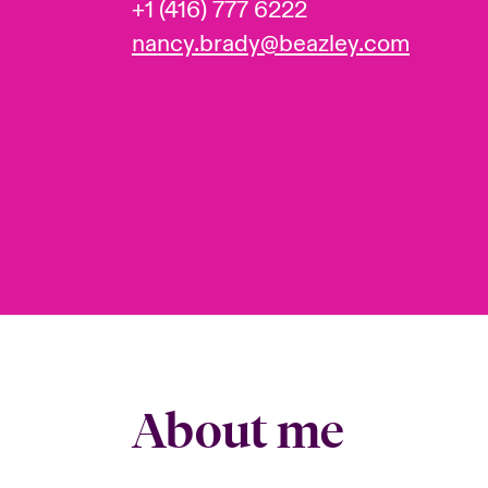
+1 (416) 777 6222
nancy.brady@beazley.com
About me