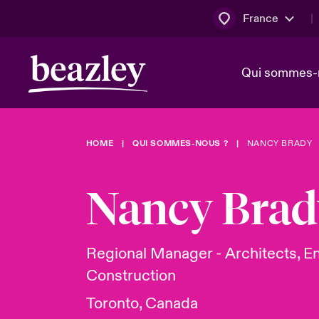
France
Qui sommes-
HOME
QUI SOMMES-NOUS ?
NANCY BRADY
Conseil d’ad
Client Cybe
Bowler bro
direction
Nancy Brad
Nous rejoin
Lumière sur
Qui sommes-nous ?
Dernières Actualités
Technologi
Espace assurés
Regional Manager - Architects, E
Construction
Beazley no
au poste d
Toronto, Canada
France