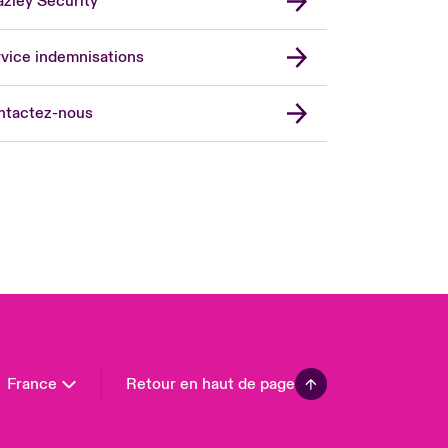
zley Security
vice indemnisations
don Market
ted Kingdom
ntactez-nous
A
 Pacific
da (English)
ada (French)
ope
many
in
n America
France
Retour en haut de page