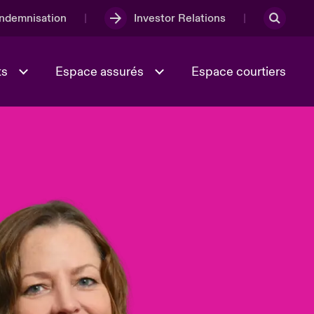
Indemnisation
Investor Relations
ts
Espace assurés
Espace courtiers
Lumière sur la transition
Culture et valeurs
énergétique 2026
iques
Full Spectrum Cyber
e
Les Incidents Cybers qui auraient
onse
pu être évités