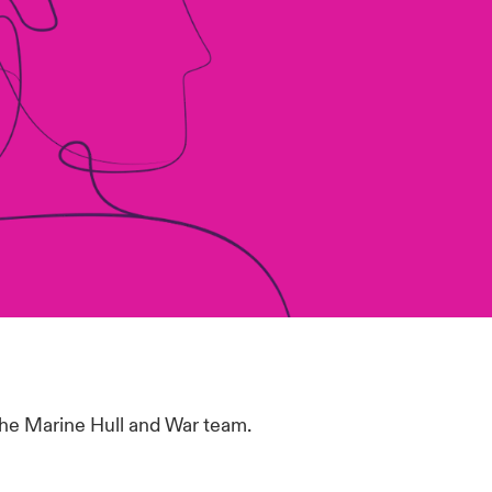
the Marine Hull and War team.