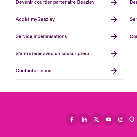
Devenir courtier partenaire Beazley
Bea
Accès myBeazley
Ser
Lon
Uni
Service indemnisations
Co
US
Asia
S’entretenir avec un souscripteur
Cana
Can
Contactez-nous
Eur
Ger
Spa
Lati