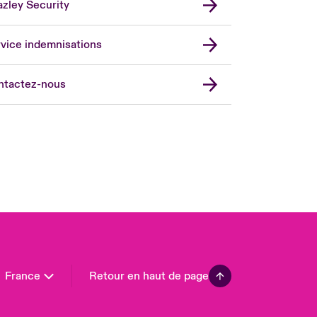
zley Security
vice indemnisations
don Market
ted Kingdom
ntactez-nous
A
 Pacific
da (English)
ada (French)
ope
many
in
n America
France
Retour en haut de page