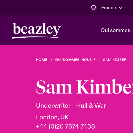
France
Qui sommes-
HOME
QUI SOMMES-NOUS ?
SAM KIMBER
Conseil d’ad
Client Cybe
Bowler bro
direction
Sam Kimbe
Nous rejoin
Lumière sur
Qui sommes-nous ?
Dernières Actualités
Technologi
Espace assurés
Underwriter - Hull & War
Beazley no
London, UK
au poste d
+44 (0)20 7674 7438
France