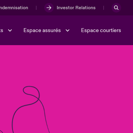
Indemnisation
Investor Relations
ts
Espace assurés
Espace courtiers
Lumière sur la transition
Culture et valeurs
énergétique 2026
iques
Full Spectrum Cyber
e
Les Incidents Cybers qui auraient
onse
pu être évités