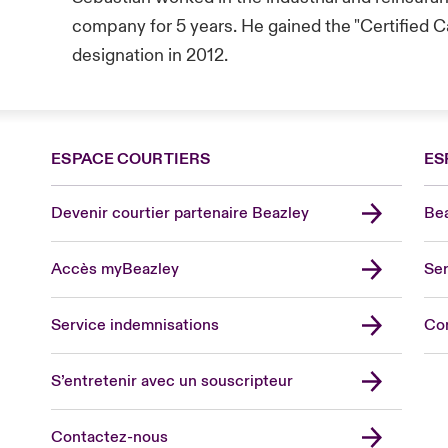
company for 5 years. He gained the "Certified 
designation in 2012.
ESPACE COURTIERS
ES
Devenir courtier partenaire Beazley
Bea
Accès myBeazley
Ser
Lon
Uni
Service indemnisations
Co
US
Asia
S’entretenir avec un souscripteur
Cana
Can
Contactez-nous