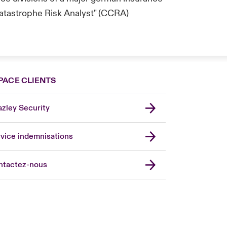
Catastrophe Risk Analyst" (CCRA)
PACE CLIENTS
zley Security
vice indemnisations
don Market
ted Kingdom
ntactez-nous
A
 Pacific
da (English)
ada (French)