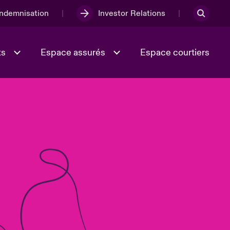
Indemnisation
Investor Relations
ts
Espace assurés
Espace courtiers
Lumière sur la transition
Culture et valeurs
énergétique 2026
iques
Full Spectrum Cyber
e
Les Incidents Cybers qui auraient
onse
pu être évités