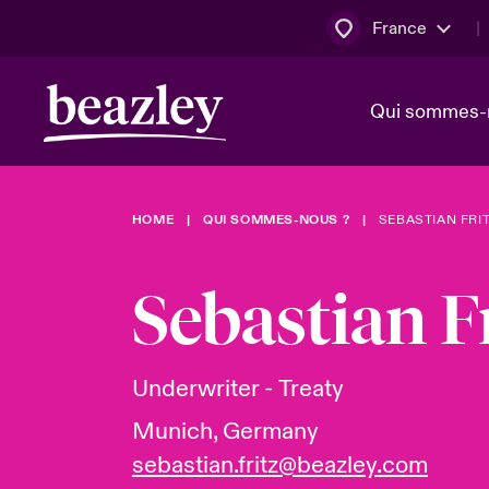
France
Qui sommes-
HOME
QUI SOMMES-NOUS ?
SEBASTIAN FRI
Conseil d’ad
Client Cybe
Bowler bro
direction
Sebastian F
Nous rejoin
Lumière sur
Qui sommes-nous ?
Dernières Actualités
Technologi
Espace assurés
Underwriter - Treaty
Beazley no
Munich, Germany
au poste d
sebastian.fritz@beazley.com
France