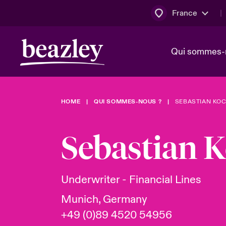
France
Qui sommes-
HOME
QUI SOMMES-NOUS ?
SEBASTIAN KO
Conseil d’ad
Client Cybe
Bowler bro
direction
Sebastian 
Nous rejoin
Lumière sur
Qui sommes-nous ?
Dernières Actualités
Technologi
Espace assurés
Underwriter - Financial Lines
Beazley no
Munich, Germany
au poste d
+49 (0)89 4520 54956
France