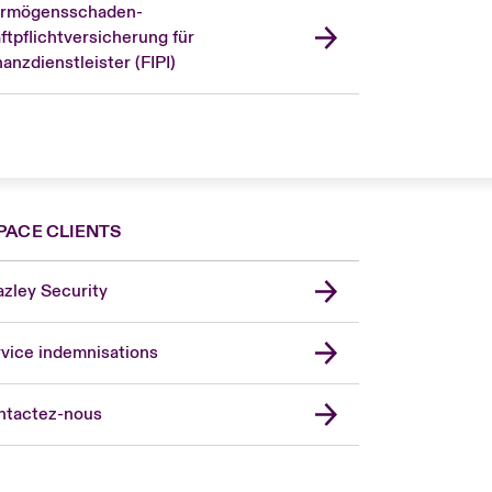
rmögensschaden-
ftpflichtversicherung für
nanzdienstleister (FIPI)
PACE CLIENTS
zley Security
vice indemnisations
don Market
ted Kingdom
ntactez-nous
A
 Pacific