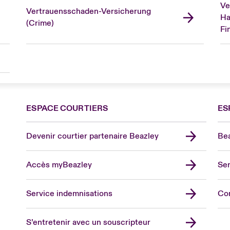
Ve
Vertrauensschaden-Versicherung
Ha
(Crime)
Fi
ESPACE COURTIERS
ES
Devenir courtier partenaire Beazley
Bea
Accès myBeazley
Ser
Lon
Uni
Service indemnisations
Co
US
Asia
S’entretenir avec un souscripteur