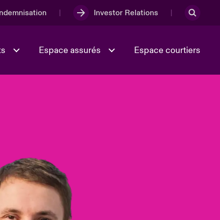
Indemnisation
Investor Relations
ts
Espace assurés
Espace courtiers
Lumière sur la transition
Culture et valeurs
énergétique 2026
iques
Full Spectrum Cyber
e
Les Incidents Cybers qui auraient
onse
pu être évités