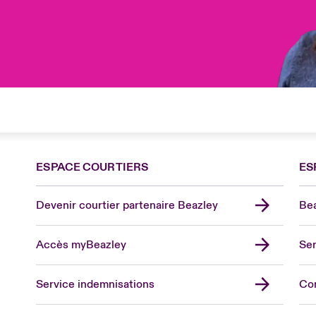
ESPACE COURTIERS
ES
Devenir courtier partenaire Beazley
Bea
Accès myBeazley
Ser
Lon
Uni
Service indemnisations
Co
US