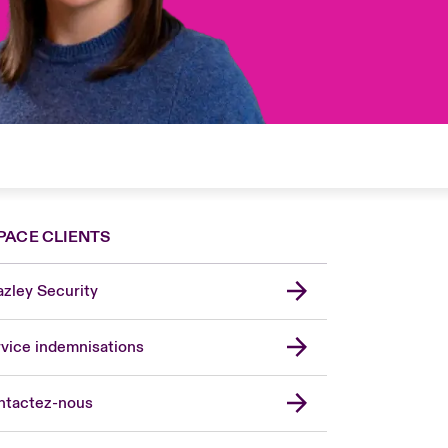
PACE CLIENTS
zley Security
vice indemnisations
don Market
ted Kingdom
ntactez-nous
A