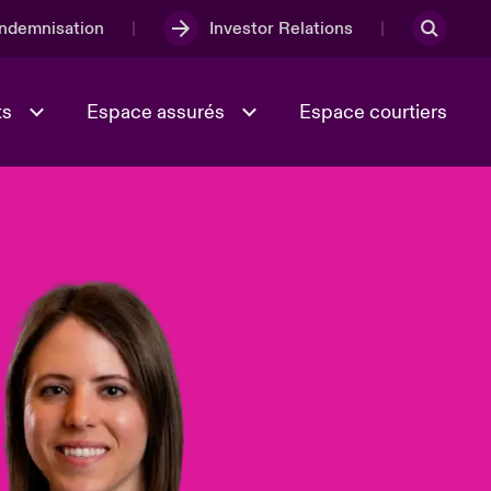
Indemnisation
Investor Relations
ts
Espace assurés
Espace courtiers
Lumière sur la transition
Culture et valeurs
énergétique 2026
iques
Full Spectrum Cyber
e
Les Incidents Cybers qui auraient
onse
pu être évités