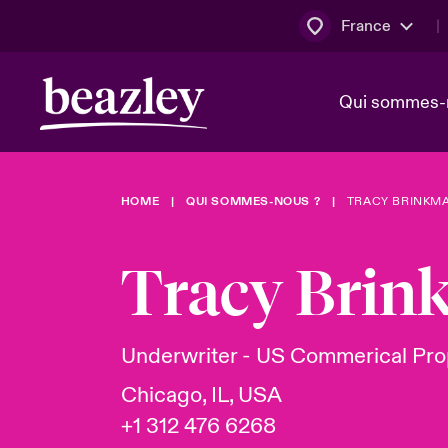
France
Qui sommes-
HOME
QUI SOMMES-NOUS ?
TRACY BRINKM
Conseil d’ad
Client Cybe
Bowler bro
direction
Tracy Bri
Nous rejoin
Lumière sur
Qui sommes-nous ?
Dernières Actualités
Technologi
Espace assurés
Underwriter - US Commerical Pro
Beazley no
Chicago, IL, USA
au poste d
+1 312 476 6268
France