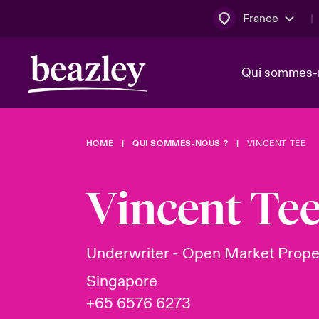
France
Qui sommes-
HOME
QUI SOMMES-NOUS ?
VINCENT TEE
Conseil d’ad
Client Cybe
Bowler bro
direction
Vincent Te
Nous rejoin
Lumière sur
Qui sommes-nous ?
Dernières Actualités
Technologi
Espace assurés
Underwriter - Open Market Prope
Beazley no
Singapore
au poste d
+65 6576 6273
France