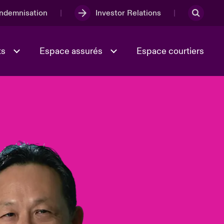
Indemnisation
Investor Relations
ts
Espace assurés
Espace courtiers
Lumière sur la transition
Culture et valeurs
énergétique 2026
iques
Full Spectrum Cyber
e
Les Incidents Cybers qui auraient
onse
pu être évités