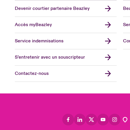
Devenir courtier partenaire Beazley
Bea
Accès myBeazley
Ser
Lon
Uni
Service indemnisations
Co
US
Asia
S’entretenir avec un souscripteur
Cana
Can
Contactez-nous
Eur
Ger
Spa
Lati