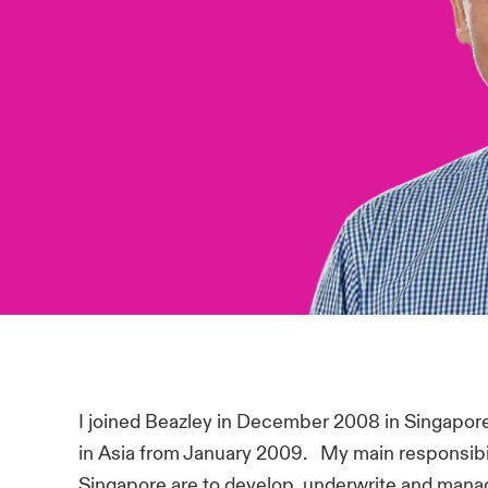
I joined Beazley in December 2008 in Singapore
in Asia from January 2009. My main responsibil
Singapore are to develop, underwrite and mana