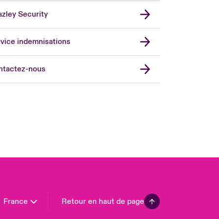
zley Security
vice indemnisations
don Market
ted Kingdom
ntactez-nous
A
 Pacific
da (English)
ada (French)
ope
many
in
n America
France
Retour en haut de page