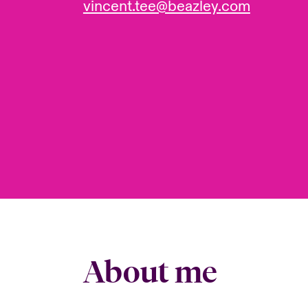
vincent.tee@beazley.com
About me