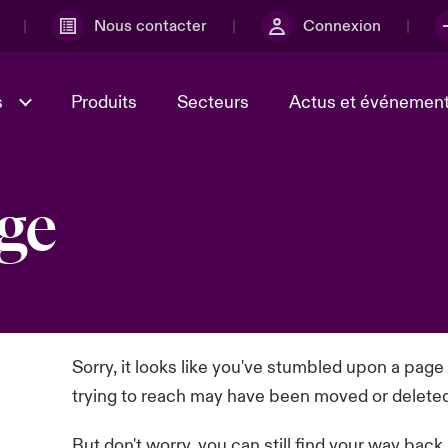
Nous contacter
Connexion
s
Produits
Secteurs
Actus et événemen
ge
ministration et
r
Lumière sur la transformatio
l'incertitude
Culture et valeurs
technologique et risque cyb
e et économique 2025
2025
ébec, nous sommes
Ratings
ur le risque lié à la
té et à la technologie
Sorry, it looks like you've stumbled upon a page
trying to reach may have been moved or delete
But don't worry, you can still find your way back