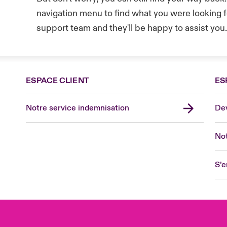
navigation menu to find what you were looking fo
support team and they'll be happy to assist you
ESPACE CLIENT
ES
Fra
Can
Notre service indemnisation
Dev
Eur
Ge
Not
Spa
Lon
S’e
Uni
US
Asia
Lat