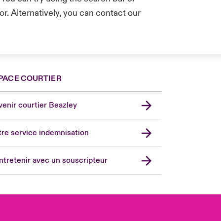
r. Alternatively, you can contact our
.
PACE COURTIER
nce
ada (English)
enir courtier Beazley
ope
rmany
re service indemnisation
in
don Market
ntretenir avec un souscripteur
ted Kingdom
A
 Pacific
in America