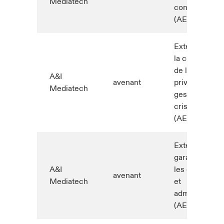
Mediatech
construction
(AEM1027)
Extension de
la couverture
de la vie
A&I
avenant
privée et de l
Mediatech
gestion de
crise
(AEM1079)
Extension de
garantie pour
A&I
les dirigieants
avenant
Mediatech
et
admnistrateur
(AEM1002)