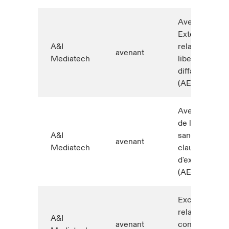
Avenant no
Extension
A&I
relative au
avenant
Mediatech
libelle et à la
diffamation
(AEM1013)
Avenant relati
de limite de
A&I
sanction et d
avenant
Mediatech
clause
d'exclusion
(AEM1056)
Exclusion
relative à la
A&I
avenant
conception