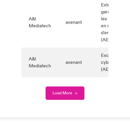
Extension de
garantie pour
A&I
les pratiques
avenant
Mediatech
en matière
d'emploi
(AEM1003)
Exclusion
A&I
avenant
cyber
Mediatech
(AEM1114)
Load More