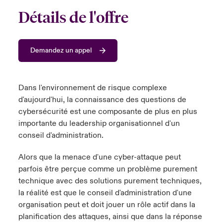
s feux sur le risque lié à la cybersécurité et à la technologie
Détails de l'offre
ondon Market
ondon Market
ondon Market
ondon Market
ondon Market
ondon Market
ondon Market
ondon Market
ondon Market
ondon Market
ondon Market
024
ngs
nited Kingdom
nited Kingdom
nited Kingdom
nited Kingdom
nited Kingdom
nited Kingdom
nited Kingdom
nited Kingdom
nited Kingdom
nited Kingdom
nited Kingdom
Canada (French)
Demandez un appel
SA
SA
SA
SA
SA
SA
SA
SA
SA
SA
SA
Nous contacter
sia Pacific
sia Pacific
sia Pacific
sia Pacific
sia Pacific
sia Pacific
sia Pacific
sia Pacific
sia Pacific
sia Pacific
sia Pacific
Dans l'environnement de risque complexe
d'aujourd'hui, la connaissance des questions de
Connexion
atin America
atin America
atin America
atin America
atin America
atin America
atin America
atin America
atin America
atin America
atin America
cybersécurité est une composante de plus en plus
importante du leadership organisationnel d'un
Indemnisation
conseil d'administration.
Investisseurs
Alors que la menace d'une cyber-attaque peut
parfois être perçue comme un problème purement
technique avec des solutions purement techniques,
la réalité est que le conseil d'administration d'une
organisation peut et doit jouer un rôle actif dans la
planification des attaques, ainsi que dans la réponse