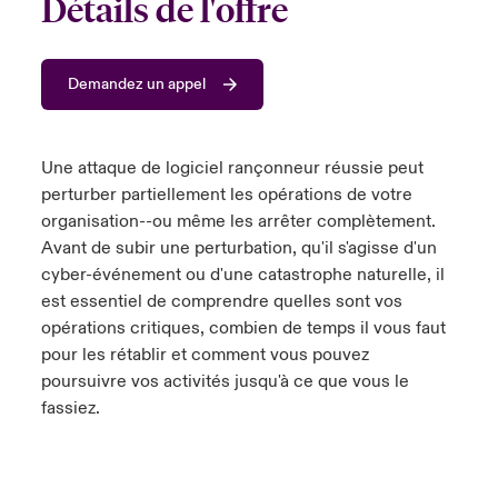
Détails de l'offre
s feux sur le risque lié à la cybersécurité et à la technologie
ondon Market
ondon Market
ondon Market
ondon Market
ondon Market
ondon Market
ondon Market
ondon Market
ondon Market
ondon Market
ondon Market
024
ngs
Demandez un appel
nited Kingdom
nited Kingdom
nited Kingdom
nited Kingdom
nited Kingdom
nited Kingdom
nited Kingdom
nited Kingdom
nited Kingdom
nited Kingdom
nited Kingdom
Canada (French)
SA
SA
SA
SA
SA
SA
SA
SA
SA
SA
SA
Une attaque de logiciel rançonneur réussie peut
Nous contacter
sia Pacific
sia Pacific
sia Pacific
sia Pacific
sia Pacific
sia Pacific
sia Pacific
sia Pacific
sia Pacific
sia Pacific
sia Pacific
perturber partiellement les opérations de votre
organisation--ou même les arrêter complètement.
Connexion
atin America
atin America
atin America
atin America
atin America
atin America
atin America
atin America
atin America
atin America
atin America
Avant de subir une perturbation, qu'il s'agisse d'un
cyber-événement ou d'une catastrophe naturelle, il
Indemnisation
est essentiel de comprendre quelles sont vos
opérations critiques, combien de temps il vous faut
Investisseurs
pour les rétablir et comment vous pouvez
poursuivre vos activités jusqu'à ce que vous le
fassiez.