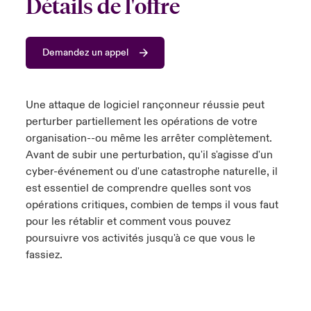
Détails de l'offre
s feux sur le risque lié à la cybersécurité et à la technologie
ondon Market
ondon Market
ondon Market
ondon Market
ondon Market
ondon Market
ondon Market
ondon Market
ondon Market
ondon Market
ondon Market
024
ngs
Demandez un appel
nited Kingdom
nited Kingdom
nited Kingdom
nited Kingdom
nited Kingdom
nited Kingdom
nited Kingdom
nited Kingdom
nited Kingdom
nited Kingdom
nited Kingdom
Canada (French)
SA
SA
SA
SA
SA
SA
SA
SA
SA
SA
SA
Une attaque de logiciel rançonneur réussie peut
Nous contacter
sia Pacific
sia Pacific
sia Pacific
sia Pacific
sia Pacific
sia Pacific
sia Pacific
sia Pacific
sia Pacific
sia Pacific
sia Pacific
perturber partiellement les opérations de votre
organisation--ou même les arrêter complètement.
Connexion
atin America
atin America
atin America
atin America
atin America
atin America
atin America
atin America
atin America
atin America
atin America
Avant de subir une perturbation, qu'il s'agisse d'un
cyber-événement ou d'une catastrophe naturelle, il
Indemnisation
est essentiel de comprendre quelles sont vos
opérations critiques, combien de temps il vous faut
Investisseurs
pour les rétablir et comment vous pouvez
poursuivre vos activités jusqu'à ce que vous le
fassiez.