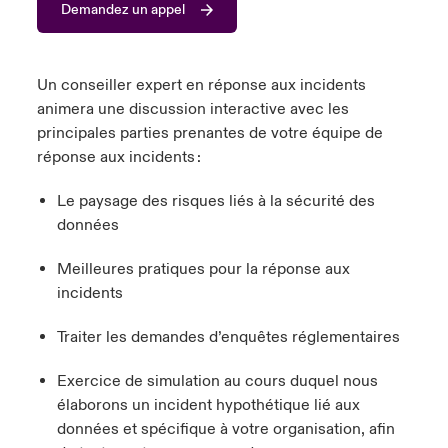
Demandez un appel
s feux sur le risque lié à la cybersécurité et à la technologie
ondon Market
ondon Market
ondon Market
ondon Market
ondon Market
ondon Market
ondon Market
ondon Market
ondon Market
ondon Market
ondon Market
024
ngs
nited Kingdom
nited Kingdom
nited Kingdom
nited Kingdom
nited Kingdom
nited Kingdom
nited Kingdom
nited Kingdom
nited Kingdom
nited Kingdom
nited Kingdom
Un conseiller expert en réponse aux incidents
Canada (French)
animera une discussion interactive avec les
SA
SA
SA
SA
SA
SA
SA
SA
SA
SA
SA
principales parties prenantes de votre équipe de
Nous contacter
réponse aux incidents :
sia Pacific
sia Pacific
sia Pacific
sia Pacific
sia Pacific
sia Pacific
sia Pacific
sia Pacific
sia Pacific
sia Pacific
sia Pacific
Le paysage des risques liés à la sécurité des
Connexion
atin America
atin America
atin America
atin America
atin America
atin America
atin America
atin America
atin America
atin America
atin America
données
Indemnisation
Meilleures pratiques pour la réponse aux
incidents
Investisseurs
Traiter les demandes d’enquêtes réglementaires
Exercice de simulation au cours duquel nous
élaborons un incident hypothétique lié aux
données et spécifique à votre organisation, afin