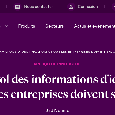
Nous contacter
Connexion
s
Produits
Secteurs
Actus et événemen
MATIONS D'IDENTIFICATION: CE QUE LES ENTREPRISES DOIVENT SAVO
ministration et
r
Lumière sur la transformatio
l'incertitude
Culture et valeurs
technologique et risque cyb
e et économique 2025
APERÇU DE L'INDUSTRIE
2025
ébec, nous sommes
l des informations d'id
Ratings
ur le risque lié à la
té et à la technologie
es entreprises doivent 
Jad Nehmé