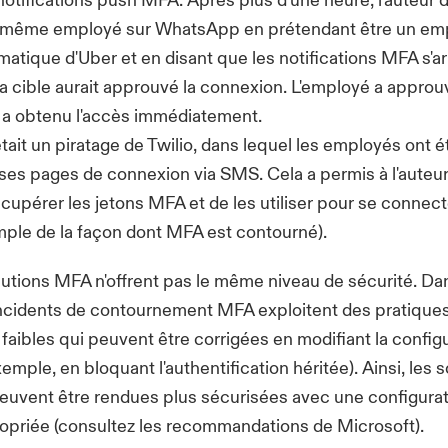
notifications push MFA. Après plus d'une heure, l'auteur
e même employé sur WhatsApp en prétendant être un em
matique d'Uber et en disant que les notifications MFA s'ar
la cible aurait approuvé la connexion. L'employé a approuv
 a obtenu l'accès immédiatement.
tait un piratage de Twilio, dans lequel les employés ont é
ses pages de connexion via SMS. Cela a permis à l'auteur
upérer les jetons MFA et de les utiliser pour se connect
mple de la façon dont MFA est contourné).
lutions MFA n'offrent pas le même niveau de sécurité. Dan
incidents de contournement MFA exploitent des pratique
 faibles qui peuvent être corrigées en modifiant la config
xemple, en bloquant l'authentification héritée). Ainsi, les
peuvent être rendues plus sécurisées avec une configura
opriée (consultez
les recommandations de Microsoft
).