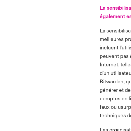
La sensibilis
également es
La sensibilisa
meilleures pr
incluent l'ut
peuvent pas ê
Internet, tell
d'un utilisat
Bitwarden
, q
générer et d
comptes en li
faux ou usurp
techniques 
Les organisat