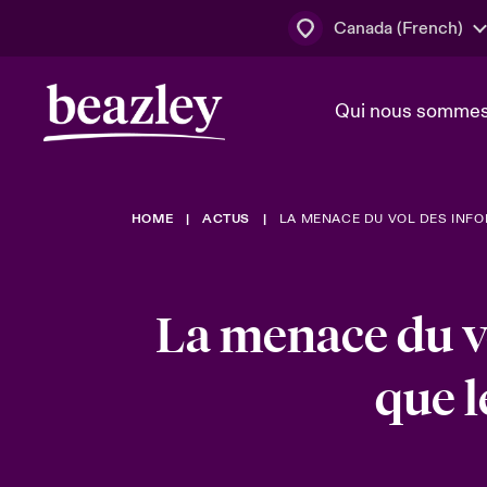
Canada (French)
Qui nous somme
Actus
HOME
ACTUS
LA MENACE DU VOL DES INFOR
Conseil d’ad
Client Cybe
Lumière sur 
direction
géopolitiqu
Bonjour Qu
La menace du vo
Qui nous sommes
Beazley.
Pleins feux s
cybersécuri
Espace assurés
que l
en 2024