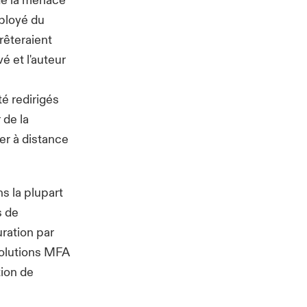
 de la menace
ployé du
rêteraient
é et l'auteur
té redirigés
 de la
er à distance
s la plupart
s de
uration par
 solutions MFA
tion de