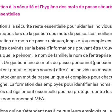
ation à la sécurité et l'hygiène des mots de passe sécuri
sentielles
tion à la sécurité reste essentielle pour aider les individu
atiques lors de la gestion des mots de passe. Les meilleu
ilisation de mots de passe uniques, longs et/ou complexes
tre devinés sur la base d'informations pouvant être trou
es que le prénom, le nom de famille, le nom de l'entreprise
eur. Un gestionnaire de mots de passe personnel (par exe
ui est gratuit et open source) offre à un individu un moye
e stocker un mot de passe unique et complexe pour chac
gne. La formation des employés pour identifier les nom
és est également essentielle pour se protéger contre le
de contournement MFA.
ions qui ne s'attendent pas à ce que leurs employés ou le