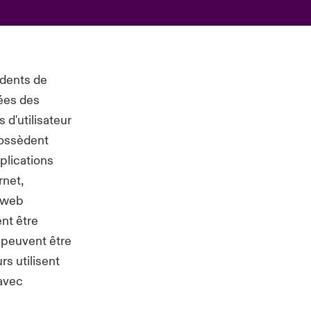
idents de
ées des
d'utilisateur
possèdent
plications
rnet,
s web
nt être
 peuvent être
rs utilisent
 avec