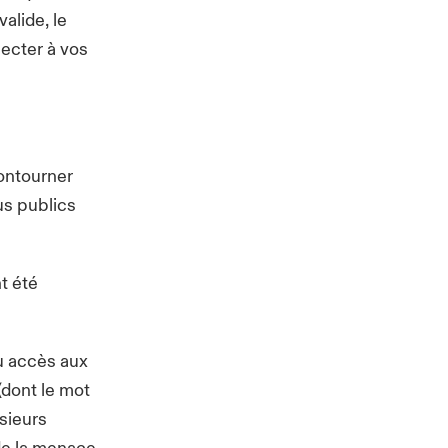
alide, le
necter à vos
ontourner
us publics
t été
eu accès aux
(dont le mot
sieurs