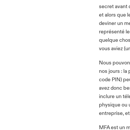
secret avant 
et alors que l
deviner un me
représenté le
quelque chos
vous aviez (u
Nous pouvons
nos jours : l
code PIN) peu
avez donc bes
inclure un t
physique
ou u
entreprise, et
MFA est un m