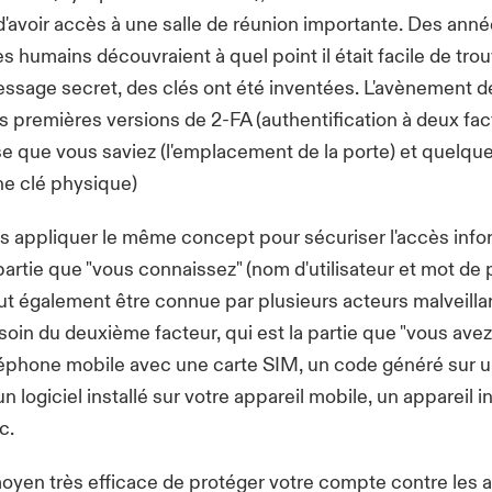
d'avoir accès à une salle de réunion importante. Des anné
es humains découvraient à quel point il était facile de tro
ssage secret, des clés ont été inventées. L'avènement de
s premières versions de 2-FA (authentification à deux fact
e que vous saviez (l'emplacement de la porte) et quelqu
ne clé physique)
 appliquer le même concept pour sécuriser l'accès info
a partie que "vous connaissez" (nom d'utilisateur et mot de
t également être connue par plusieurs acteurs malveilla
oin du deuxième facteur, qui est la partie que "vous avez
éléphone mobile avec une carte SIM, un code généré sur 
n logiciel installé sur votre appareil mobile, un appareil i
c.
oyen très efficace de protéger votre compte contre les 