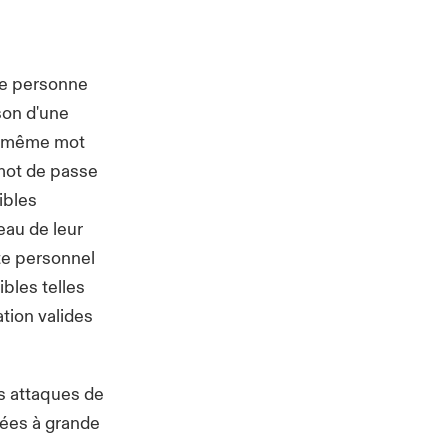
ne personne
son d'une
 le même mot
mot de passe
ibles
eau de leur
te personnel
bles telles
ation valides
es attaques de
ées à grande