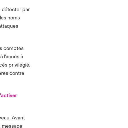
à détecter par
e des noms
 attaques
des comptes
à l'accès à
ès privilégié.
ères contre
'activer
uveau. Avant
 un message