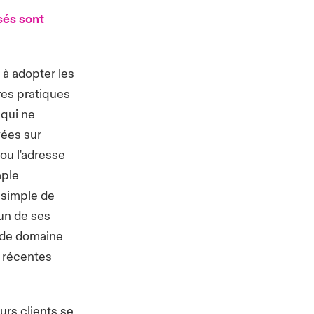
sés sont
s à adopter les
res pratiques
 qui ne
vées sur
 ou l'adresse
mple
n simple de
un de ses
s de domaine
s récentes
urs clients se