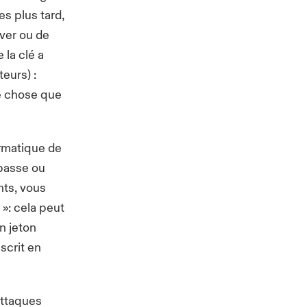
es plus tard,
uver ou de
 la clé a
eurs) :
e chose que
rmatique de
 passe ou
nts, vous
 »: cela peut
un
jeton
nscrit en
attaques