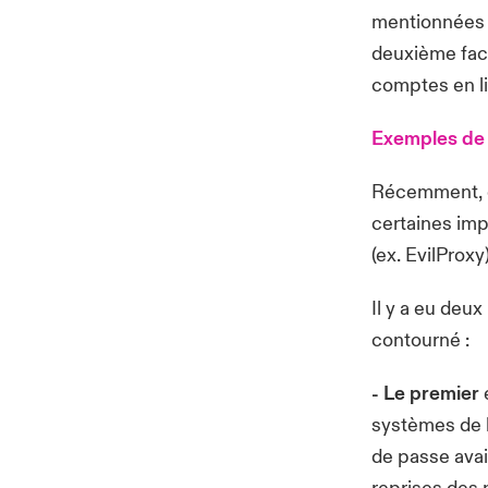
mentionnées c
deuxième fact
comptes en l
Exemples de
Récemment, d
certaines imp
(ex.
EvilProxy
Il y a eu deu
contourné :
- Le premier
systèmes de l
de passe ava