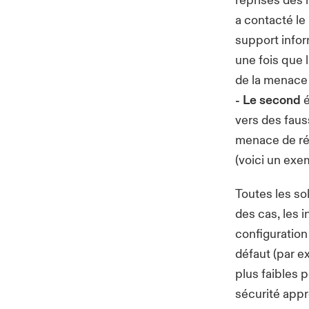
reprises des 
a contacté l
support infor
une fois que 
de la menace
- Le second
é
vers des faus
menace de réc
(voici un exe
Toutes les so
des cas, les 
configuration
défaut (par e
plus faibles 
sécurité appr