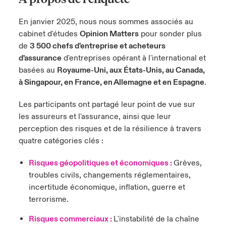
s feux sur le risque lié à la cybersécurité et à la technologie
ondon Market
ondon Market
ondon Market
ondon Market
ondon Market
ondon Market
ondon Market
ondon Market
ondon Market
ondon Market
ondon Market
En janvier 2025, nous nous sommes associés au
024
ngs
cabinet d'études
Opinion Matters
pour sonder plus
nited Kingdom
nited Kingdom
nited Kingdom
nited Kingdom
nited Kingdom
nited Kingdom
nited Kingdom
nited Kingdom
nited Kingdom
nited Kingdom
nited Kingdom
de
3 500 chefs d'entreprise et acheteurs
Canada (French)
d'assurance
d'entreprises opérant à l'international et
SA
SA
SA
SA
SA
SA
SA
SA
SA
SA
SA
basées au
Royaume-Uni, aux États-Unis, au Canada,
Nous contacter
à Singapour, en France, en Allemagne et en Espagne
.
sia Pacific
sia Pacific
sia Pacific
sia Pacific
sia Pacific
sia Pacific
sia Pacific
sia Pacific
sia Pacific
sia Pacific
sia Pacific
Les participants ont partagé leur point de vue sur
Connexion
atin America
atin America
atin America
atin America
atin America
atin America
atin America
atin America
atin America
atin America
atin America
les assureurs et l'assurance, ainsi que leur
perception des risques et de la résilience à travers
Indemnisation
quatre catégories clés :
Investisseurs
Risques géopolitiques et économiques :
Grèves,
troubles civils, changements réglementaires,
incertitude économique, inflation, guerre et
terrorisme.
Risques commerciaux :
L'instabilité de la chaîne