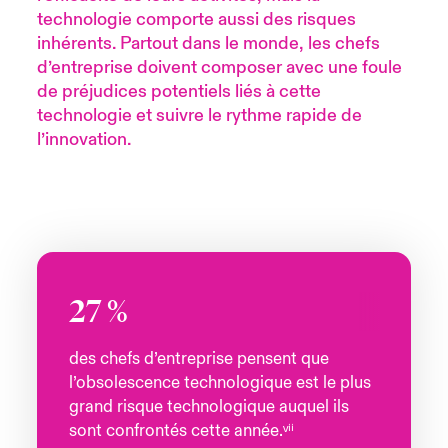
technologie comporte aussi des risques
s feux sur le risque lié à la cybersécurité et à la technologie
ondon Market
ondon Market
ondon Market
ondon Market
ondon Market
ondon Market
ondon Market
ondon Market
ondon Market
ondon Market
ondon Market
inhérents. Partout dans le monde, les chefs
024
ngs
d’entreprise doivent composer avec une foule
nited Kingdom
nited Kingdom
nited Kingdom
nited Kingdom
nited Kingdom
nited Kingdom
nited Kingdom
nited Kingdom
nited Kingdom
nited Kingdom
nited Kingdom
de préjudices potentiels liés à cette
Canada (French)
technologie et suivre le rythme rapide de
SA
SA
SA
SA
SA
SA
SA
SA
SA
SA
SA
l’innovation.
Nous contacter
sia Pacific
sia Pacific
sia Pacific
sia Pacific
sia Pacific
sia Pacific
sia Pacific
sia Pacific
sia Pacific
sia Pacific
sia Pacific
Connexion
atin America
atin America
atin America
atin America
atin America
atin America
atin America
atin America
atin America
atin America
atin America
Indemnisation
27
%
Investisseurs
des chefs d’entreprise pensent que
l’obsolescence technologique est le plus
grand risque technologique auquel ils
sont confrontés cette année.ᵛⁱⁱ