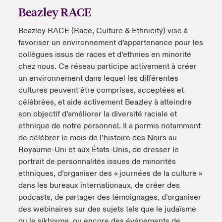
Beazley RACE
s feux sur le risque lié à la cybersécurité et à la technologie
ondon Market
ondon Market
ondon Market
ondon Market
ondon Market
ondon Market
ondon Market
ondon Market
ondon Market
ondon Market
ondon Market
024
ngs
Beazley RACE (Race, Culture & Ethnicity) vise à
nited Kingdom
nited Kingdom
nited Kingdom
nited Kingdom
nited Kingdom
nited Kingdom
nited Kingdom
nited Kingdom
nited Kingdom
nited Kingdom
nited Kingdom
favoriser un environnement d’appartenance pour les
Canada (French)
collègues issus de races et d’ethnies en minorité
SA
SA
SA
SA
SA
SA
SA
SA
SA
SA
SA
chez nous. Ce réseau participe activement à créer
Nous contacter
un environnement dans lequel les différentes
sia Pacific
sia Pacific
sia Pacific
sia Pacific
sia Pacific
sia Pacific
sia Pacific
sia Pacific
sia Pacific
sia Pacific
sia Pacific
cultures peuvent être comprises, acceptées et
célébrées, et aide activement Beazley à atteindre
Connexion
atin America
atin America
atin America
atin America
atin America
atin America
atin America
atin America
atin America
atin America
atin America
son objectif d’améliorer la diversité raciale et
ethnique de notre personnel. Il a permis notamment
Indemnisation
de célébrer le mois de l’histoire des Noirs au
Royaume-Uni et aux États-Unis, de dresser le
Investisseurs
portrait de personnalités issues de minorités
ethniques, d’organiser des « journées de la culture »
dans les bureaux internationaux, de créer des
podcasts, de partager des témoignages, d’organiser
des webinaires sur des sujets tels que le judaïsme
ou le sikhisme, ou encore des événements de