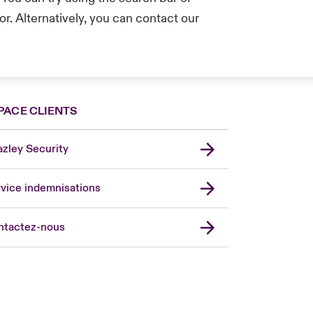
r. Alternatively, you can contact our
.
PACE CLIENTS
zley Security
vice indemnisations
don Market
ted Kingdom
ntactez-nous
A
 Pacific
da (English)
ada (French)