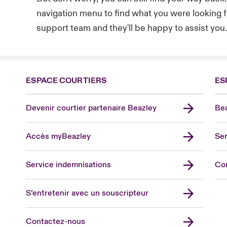
navigation menu to find what you were looking fo
support team and they'll be happy to assist you
ESPACE COURTIERS
ES
Devenir courtier partenaire Beazley
Bea
Accès myBeazley
Ser
Lon
Uni
Service indemnisations
Co
US
Asia
S’entretenir avec un souscripteur
Cana
Can
Contactez-nous