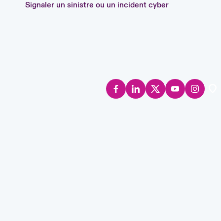
Signaler un sinistre ou un incident cyber
Lon
Uni
US
Information
Clauses de non-
Modern
Politique de confid
Asia
Cana
légales
responsabilité
Slavery
cookies
Can
Eur
Ger