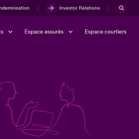
Indemnisation
Investor Relations
ts
Espace assurés
Espace courtiers
Lumière sur la transition
Culture et valeurs
énergétique 2026
iques
Full Spectrum Cyber
e
Les Incidents Cybers qui auraient
onse
pu être évités