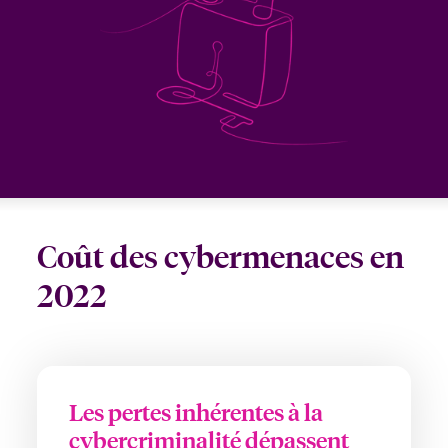
anada (French)
anada (French)
anada (French)
anada (French)
anada (French)
anada (French)
anada (French)
anada (French)
anada (French)
anada (French)
anada (French)
France
pe Beazley
ère sur les risques environnementaux et climatiques 2025
urope
urope
urope
urope
urope
urope
urope
urope
urope
urope
urope
Nous contacter
 Spectrum Cyber
ermany
ermany
ermany
ermany
ermany
ermany
ermany
ermany
ermany
ermany
ermany
Connexion
ley nomme Michèle Horner au poste de Country Manage
pain
pain
pain
pain
pain
pain
pain
pain
pain
pain
pain
ce
Indemnisation
atin America
atin America
atin America
atin America
atin America
atin America
atin America
atin America
atin America
atin America
atin America
rdéfense : le mXDR, une solution de détection et réponse
Coût des cybermenaces en
Investor Relations
ncidents
2022
ncidents Cybers qui auraient pu être évités
Les pertes inhérentes à la
cybercriminalité dépassent