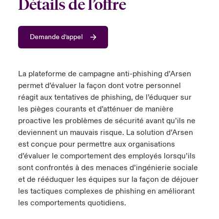
Détails de l’offre
anada (French)
anada (French)
anada (French)
anada (French)
anada (French)
anada (French)
anada (French)
anada (French)
anada (French)
anada (French)
anada (French)
France
pe Beazley
ère sur les risques environnementaux et climatiques 2025
Demande d’appel
urope
urope
urope
urope
urope
urope
urope
urope
urope
urope
urope
Nous contacter
 Spectrum Cyber
ermany
ermany
ermany
ermany
ermany
ermany
ermany
ermany
ermany
ermany
ermany
La plateforme de campagne anti-phishing d’Arsen
Connexion
ley nomme Michèle Horner au poste de Country Manage
pain
pain
pain
pain
pain
pain
pain
pain
pain
pain
pain
permet d’évaluer la façon dont votre personnel
ce
réagit aux tentatives de phishing, de l’éduquer sur
Indemnisation
atin America
atin America
atin America
atin America
atin America
atin America
atin America
atin America
atin America
atin America
atin America
les pièges courants et d’atténuer de manière
rdéfense : le mXDR, une solution de détection et réponse
proactive les problèmes de sécurité avant qu’ils ne
Investor Relations
ncidents
deviennent un mauvais risque. La solution d’Arsen
est conçue pour permettre aux organisations
ncidents Cybers qui auraient pu être évités
d’évaluer le comportement des employés lorsqu’ils
sont confrontés à des menaces d’ingénierie sociale
et de rééduquer les équipes sur la façon de déjouer
les tactiques complexes de phishing en améliorant
les comportements quotidiens.