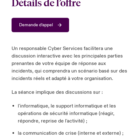
Détails de l’offre
anada (French)
anada (French)
anada (French)
anada (French)
anada (French)
anada (French)
anada (French)
anada (French)
anada (French)
anada (French)
anada (French)
France
pe Beazley
ère sur les risques environnementaux et climatiques 2025
Demande d’appel
urope
urope
urope
urope
urope
urope
urope
urope
urope
urope
urope
Nous contacter
 Spectrum Cyber
ermany
ermany
ermany
ermany
ermany
ermany
ermany
ermany
ermany
ermany
ermany
Connexion
Un responsable Cyber Services facilitera une
ley nomme Michèle Horner au poste de Country Manage
pain
pain
pain
pain
pain
pain
pain
pain
pain
pain
pain
discussion interactive avec les principales parties
ce
prenantes de votre équipe de réponse aux
Indemnisation
atin America
atin America
atin America
atin America
atin America
atin America
atin America
atin America
atin America
atin America
atin America
incidents, qui comprendra un scénario basé sur des
rdéfense : le mXDR, une solution de détection et réponse
incidents réels et adapté à votre organisation.
Investor Relations
ncidents
La séance implique des discussions sur :
ncidents Cybers qui auraient pu être évités
l'informatique, le support informatique et les
opérations de sécurité informatique (réagir,
répondre, reprise de l'activité) ;
la communication de crise (interne et externe) ;