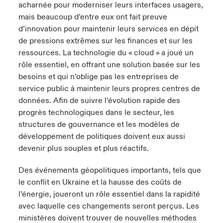
acharnée pour moderniser leurs interfaces usagers,
mais beaucoup d’entre eux ont fait preuve
anada (French)
anada (French)
anada (French)
anada (French)
anada (French)
anada (French)
anada (French)
anada (French)
anada (French)
anada (French)
anada (French)
France
pe Beazley
ère sur les risques environnementaux et climatiques 2025
d’innovation pour maintenir leurs services en dépit
de pressions extrêmes sur les finances et sur les
urope
urope
urope
urope
urope
urope
urope
urope
urope
urope
urope
Nous contacter
ressources. La technologie du « cloud » a joué un
 Spectrum Cyber
ermany
ermany
ermany
ermany
ermany
ermany
ermany
ermany
ermany
ermany
ermany
rôle essentiel, en offrant une solution basée sur les
Connexion
besoins et qui n’oblige pas les entreprises de
ley nomme Michèle Horner au poste de Country Manage
pain
pain
pain
pain
pain
pain
pain
pain
pain
pain
pain
service public à maintenir leurs propres centres de
ce
données. Afin de suivre l’évolution rapide des
Indemnisation
atin America
atin America
atin America
atin America
atin America
atin America
atin America
atin America
atin America
atin America
atin America
progrès technologiques dans le secteur, les
rdéfense : le mXDR, une solution de détection et réponse
structures de gouvernance et les modèles de
Investor Relations
ncidents
développement de politiques doivent eux aussi
devenir plus souples et plus réactifs.
ncidents Cybers qui auraient pu être évités
Des événements géopolitiques importants, tels que
le conflit en Ukraine et la hausse des coûts de
l’énergie, joueront un rôle essentiel dans la rapidité
avec laquelle ces changements seront perçus. Les
ministères doivent trouver de nouvelles méthodes