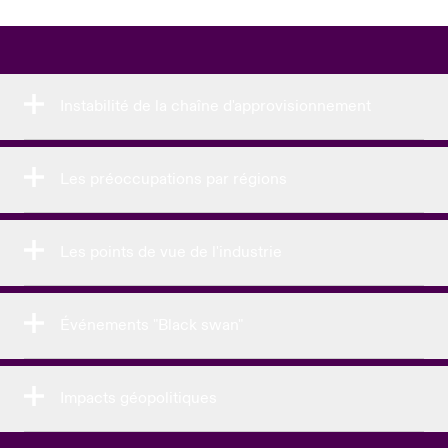
Instabilité de la chaîne d'approvisionnement
Les préoccupations par régions
Les points de vue de l'industrie
Événements "Black swan"
Impacts géopolitiques