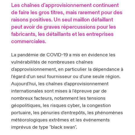
Les chaînes d'approvisionnement continuent
anada (French)
anada (French)
anada (French)
anada (French)
anada (French)
anada (French)
anada (French)
anada (French)
anada (French)
anada (French)
anada (French)
de faire les gros titres, mais rarement pour des
France
pe Beazley
ère sur les risques environnementaux et climatiques 2025
raisons positives. Un seul maillon défaillant
urope
urope
urope
urope
urope
urope
urope
urope
urope
urope
urope
peut avoir de graves répercussions pour les
Nous contacter
 Spectrum Cyber
fabricants, les détaillants et les entreprises
ermany
ermany
ermany
ermany
ermany
ermany
ermany
ermany
ermany
ermany
ermany
commerciales.
Connexion
ley nomme Michèle Horner au poste de Country Manage
pain
pain
pain
pain
pain
pain
pain
pain
pain
pain
pain
La pandémie de COVID-19 a mis en évidence les
ce
Indemnisation
vulnérabilités de nombreuses chaînes
atin America
atin America
atin America
atin America
atin America
atin America
atin America
atin America
atin America
atin America
atin America
d'approvisionnement, en particulier la dépendance à
rdéfense : le mXDR, une solution de détection et réponse
l'égard d'un seul fournisseur ou d'une seule région.
Investor Relations
ncidents
Aujourd'hui, les chaînes d'approvisionnement
internationales sont mises à l'épreuve par de
ncidents Cybers qui auraient pu être évités
nombreux facteurs, notamment les tensions
géopolitiques, les risques cyber, la congestion
portuaire, les pénuries d'entrepôts, les phénomènes
météorologiques extrêmes et les événements
imprévus de type "black swan".