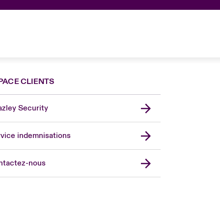
PACE CLIENTS
zley Security
vice indemnisations
don Market
ted Kingdom
ntactez-nous
A
 Pacific
da (English)
ada (French)