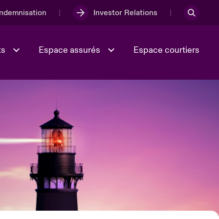
Indemnisation
Investor Relations
ts
Espace assurés
Espace courtiers
ECTEURS
Lumière sur la transition
Culture et valeurs
énergétique 2026
iques
Full Spectrum Cyber
e
Les Incidents Cybers qui auraient
onse
pu être évités