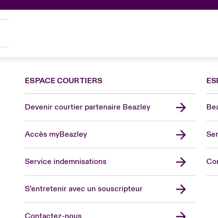
ESPACE COURTIERS
ES
Devenir courtier partenaire Beazley
Bea
Accès myBeazley
Ser
Lon
Uni
Service indemnisations
Co
US
Asia
S’entretenir avec un souscripteur
Cana
Can
Contactez-nous