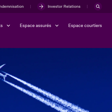
Indemnisation
Investor Relations
ts
Espace assurés
Espace courtiers
Lumière sur la transition
Culture et valeurs
énergétique 2026
iques
Full Spectrum Cyber
e
Les Incidents Cybers qui auraient
onse
pu être évités