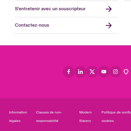
Asia
S’entretenir avec un souscripteur
Cana
Can
Contactez-nous
Eur
Ger
Spa
Lati
Information
Clauses de non-
Modern
Politique de confid
légales
responsabilité
Slavery
cookies