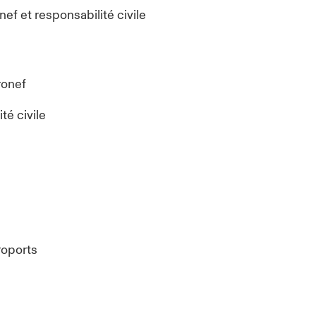
nef et responsabilité civile
ronef
té civile
roports