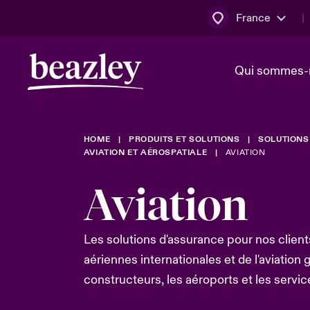
France
Qui sommes-
HOME
PRODUITS ET SOLUTIONS
SOLUTIONS
Conseil d’ad
Client Cybe
Bowler bro
AVIATION ET AÉROSPATIALE
AVIATION
direction
Aviation
Nous rejoin
Lumière sur
Qui sommes-nous ?
Dernières Actualités
Technologi
Les solutions d'assurance pour nos clie
Espace assurés
aériennes internationales et de l'aviation 
Beazley no
constructeurs, les aéroports et les servic
au poste d
France