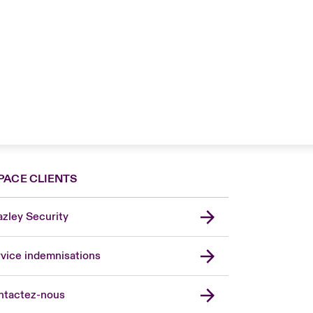
PACE CLIENTS
zley Security
vice indemnisations
don Market
ted Kingdom
ntactez-nous
A