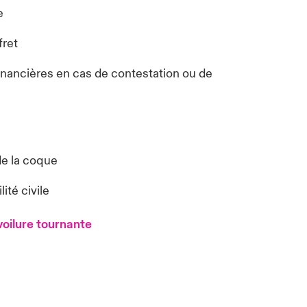
e
fret
inancières en cas de contestation ou de
de la coque
té civile
 voilure tournante