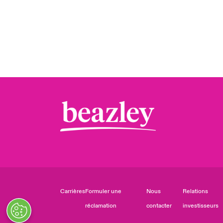
Carrières
Formuler une
Nous
Relations
réclamation
contacter
investisseurs