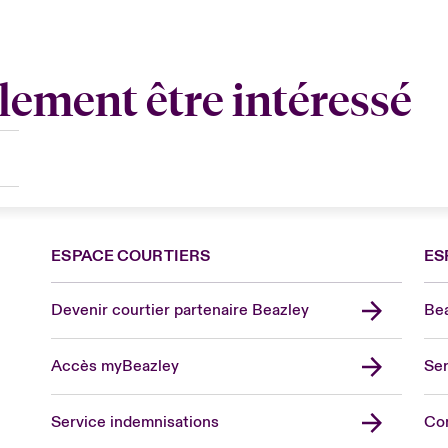
lement être intéressé
ESPACE COURTIERS
ES
Devenir courtier partenaire Beazley
Bea
Accès myBeazley
Ser
Lon
Uni
Service indemnisations
Co
US