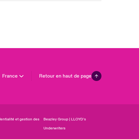
 Pacific
da (English)
ada (French)
ope
many
in
n America
France
Retour en haut de page
entialité et gestion des
Beazley Group | LLOYD’s
Underwriters