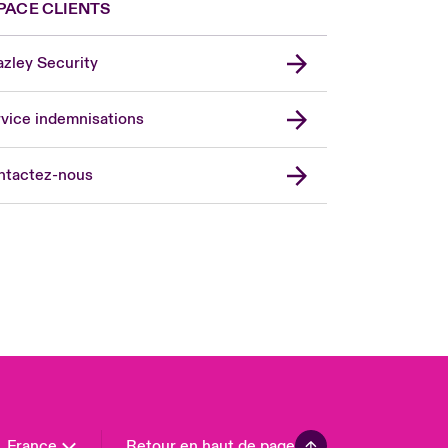
PACE CLIENTS
zley Security
vice indemnisations
don Market
ted Kingdom
ntactez-nous
A
 Pacific
da (English)
ada (French)
ope
many
in
n America
France
Retour en haut de page