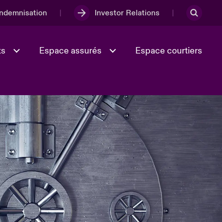
Indemnisation
Investor Relations
ts
Espace assurés
Espace courtiers
Lumière sur la transition
Culture et valeurs
énergétique 2026
iques
Full Spectrum Cyber
e
Les Incidents Cybers qui auraient
onse
pu être évités