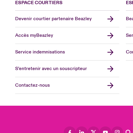
ESPACE COURTIERS
ES
Devenir courtier partenaire Beazley
Bea
Accès myBeazley
Ser
Lon
Uni
Service indemnisations
Co
US
Asia
S’entretenir avec un souscripteur
Cana
Can
Contactez-nous
Eur
Ger
Spa
Lati