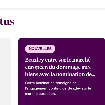
tus
NOUVELLES
Beazley entre sur le marché
européen du dommage aux
biens avec la nomination de
Sara Foucher en tant que
Cette nomination témoigne de
Responsable de Souscription
l'engagement continu de Beazley sur le
marché européen.
Dommages pour l'Europe.