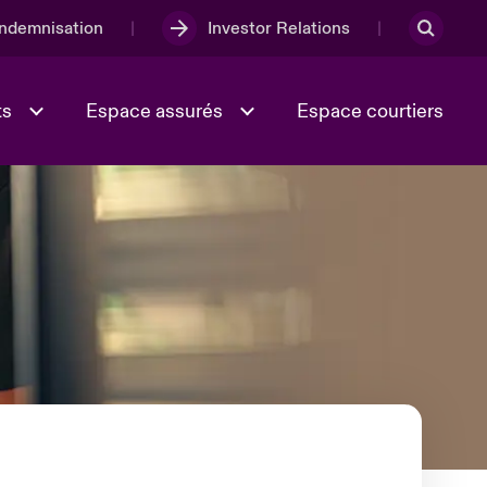
Indemnisation
Investor Relations
ts
Espace assurés
Espace courtiers
Lumière sur la transition
Culture et valeurs
énergétique 2026
iques
Full Spectrum Cyber
e
Les Incidents Cybers qui auraient
onse
pu être évités