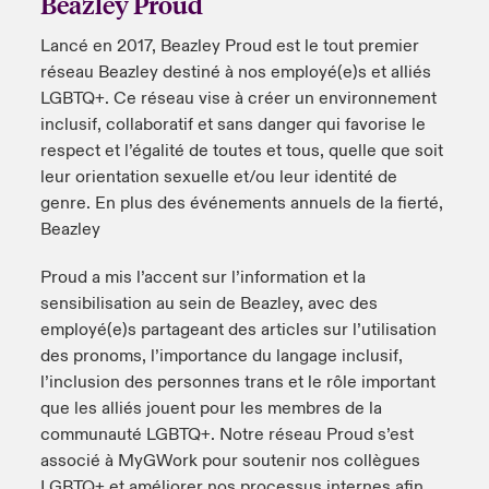
Beazley Proud
anada (French)
anada (French)
anada (French)
anada (French)
anada (French)
anada (French)
anada (French)
anada (French)
anada (French)
anada (French)
anada (French)
Lancé en 2017, Beazley Proud est le tout premier
France
pe Beazley
ère sur les risques environnementaux et climatiques 2025
réseau Beazley destiné à nos employé(e)s et alliés
urope
urope
urope
urope
urope
urope
urope
urope
urope
urope
urope
LGBTQ+. Ce réseau vise à créer un environnement
Nous contacter
 Spectrum Cyber
inclusif, collaboratif et sans danger qui favorise le
ermany
ermany
ermany
ermany
ermany
ermany
ermany
ermany
ermany
ermany
ermany
respect et l’égalité de toutes et tous, quelle que soit
Connexion
leur orientation sexuelle et/ou leur identité de
ley nomme Michèle Horner au poste de Country Manage
pain
pain
pain
pain
pain
pain
pain
pain
pain
pain
pain
genre. En plus des événements annuels de la fierté,
ce
Indemnisation
Beazley
atin America
atin America
atin America
atin America
atin America
atin America
atin America
atin America
atin America
atin America
atin America
rdéfense : le mXDR, une solution de détection et réponse
Proud a mis l’accent sur l’information et la
Investor Relations
ncidents
sensibilisation au sein de Beazley, avec des
employé(e)s partageant des articles sur l’utilisation
ncidents Cybers qui auraient pu être évités
des pronoms, l’importance du langage inclusif,
l’inclusion des personnes trans et le rôle important
que les alliés jouent pour les membres de la
communauté LGBTQ+. Notre réseau Proud s’est
associé à MyGWork pour soutenir nos collègues
LGBTQ+ et améliorer nos processus internes afin