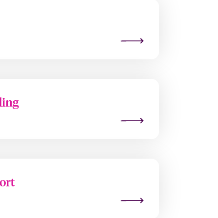
ding
ort