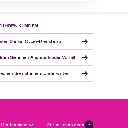
R IHREN KUNDEN
London Market
ifen Sie auf Cyber-Dienste zu
United Kingdom
USA
den Sie einen Anspruch oder Vorfall
Asia Pacific
Canada (English)
echen Sie mit einem Underwriter
Canada (French)
Europe
France
Spain
Latin America
Deutschland
Zurück nach oben