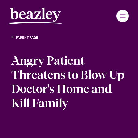
PARENT PAGE
Zurück zum Hauptmenü
Zurück zum Hauptmenü
Zurück zum Hauptmenü
Zurück zum Hauptmenü
Zurück zum Hauptmenü
Zurück zum Hauptmenü
Zurück zum Hauptmenü
Zurück zum Hauptmenü
Zurück zum Hauptmenü
Zurück zum Hauptmenü
Zurück zum Hauptmenü
Claims Examples
Angry Patient
Webinars
eutschland
eutschland
eutschland
eutschland
eutschland
eutschland
eutschland
eutschland
eutschland
eutschland
eutschland
Threatens to Blow Up
ondon Market
ondon Market
ondon Market
ondon Market
ondon Market
ondon Market
ondon Market
ondon Market
ondon Market
ondon Market
ondon Market
Resources
Doctor's Home and
nited Kingdom
nited Kingdom
nited Kingdom
nited Kingdom
nited Kingdom
nited Kingdom
nited Kingdom
nited Kingdom
nited Kingdom
nited Kingdom
nited Kingdom
Kill Family
Brochures & Applications
SA
SA
SA
SA
SA
SA
SA
SA
SA
SA
SA
Risk Insights
sia Pacific
sia Pacific
sia Pacific
sia Pacific
sia Pacific
sia Pacific
sia Pacific
sia Pacific
sia Pacific
sia Pacific
sia Pacific
anada (English)
anada (English)
anada (English)
anada (English)
anada (English)
anada (English)
anada (English)
anada (English)
anada (English)
anada (English)
anada (English)