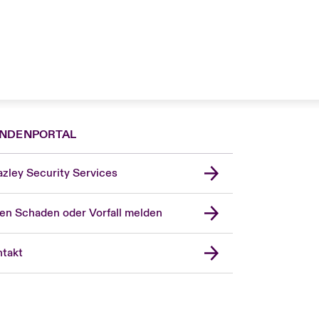
NDENPORTAL
zley Security Services
en Schaden oder Vorfall melden
London Market
United Kingdom
takt
USA
Asia Pacific
Canada (English)