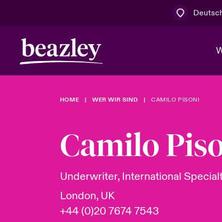
Deutsc
W
HOME
WER WIR SIND
CAMILO PISONI
Board & M
Cyber
Cyber- & Te
Regionaler 
Mit uns zu
Camilo Pis
Wer wir sind
News & Events
Kundenportal
Spotlight: 
Cyber-Risi
Underwriter, International Speci
Cyber Serv
London, UK
+44 (0)20 7674 7543