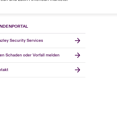
NDENPORTAL
zley Security Services
en Schaden oder Vorfall melden
London Market
United Kingdom
takt
USA
Asia Pacific
Canada (English)
Canada (French)
Europe
France