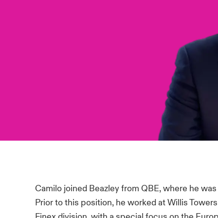
Camilo joined Beazley from QBE, where he was a
Prior to this position, he worked at Willis Towe
Finex division, with a special focus on the Eur