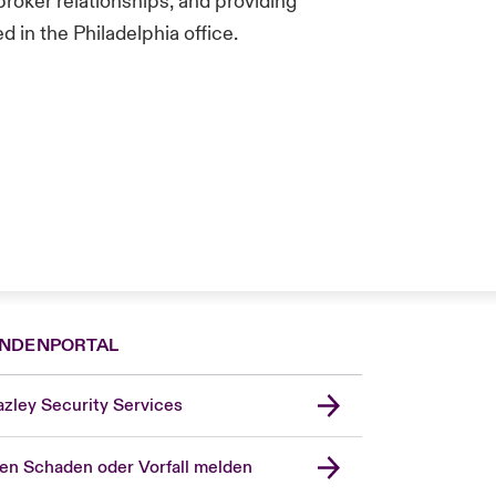
broker relationships, and providing
 in the Philadelphia office.
NDENPORTAL
zley Security Services
en Schaden oder Vorfall melden
London Market