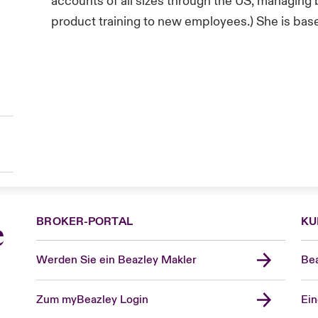
accounts of all sizes through the US, managing 
product training to new employees.) She is based
BROKER-PORTAL
KU
e
Werden Sie ein Beazley Makler
Bea
Zum myBeazley Login
Ein