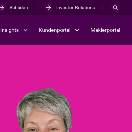
Schäden
Investor Relations
Insights
Kundenportal
Maklerportal
Kultur und Werte
t
Veranstaltungen
Full Spectrum Cyber