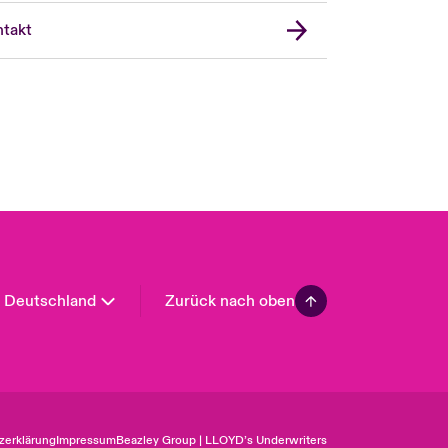
United Kingdom
takt
USA
Asia Pacific
Canada (English)
Canada (French)
Europe
France
Spain
Latin America
Deutschland
Zurück nach oben
zerklärung
Impressum
Beazley Group | LLOYD’s Underwriters