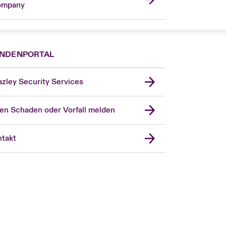
ompany
NDENPORTAL
zley Security Services
en Schaden oder Vorfall melden
London Market
United Kingdom
takt
USA
Asia Pacific
Canada (English)
Canada (French)
Europe
France