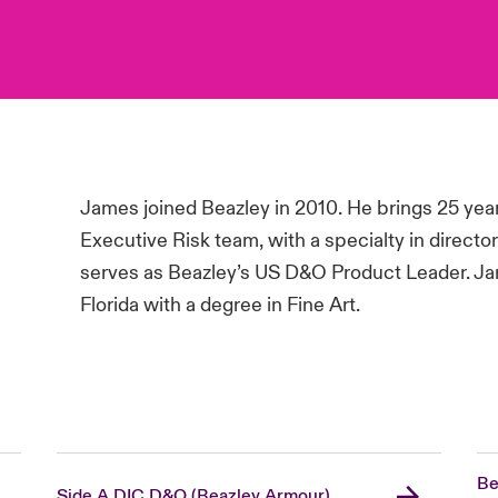
James joined Beazley in 2010. He brings 25 yea
Executive Risk team, with a specialty in directors
serves as Beazley’s US D&O Product Leader. Ja
Florida with a degree in Fine Art.
Be
Side A DIC D&O (Beazley Armour)