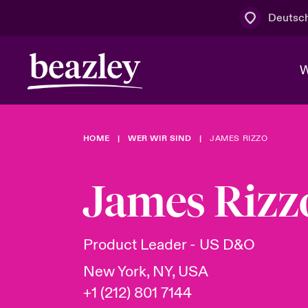
Deutsc
W
HOME
WER WIR SIND
JAMES RIZZO
Board & M
Cyber
Cyber- & Te
Regionaler 
Mit uns zu
James Rizz
Wer wir sind
News & Events
Kundenportal
Spotlight: 
Cyber-Risi
Product Leader - US D&O
Cyber Serv
New York, NY, USA
+1 (212) 801 7144