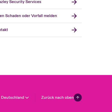
zley Security Services
en Schaden oder Vorfall melden
London Market
United Kingdom
takt
USA
Asia Pacific
Canada (English)
Canada (French)
Europe
France
Spain
Latin America
Deutschland
Zurück nach oben