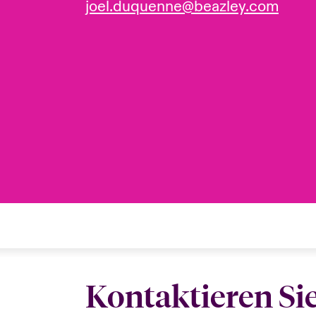
joel.duquenne@beazley.com
Kontaktieren Si