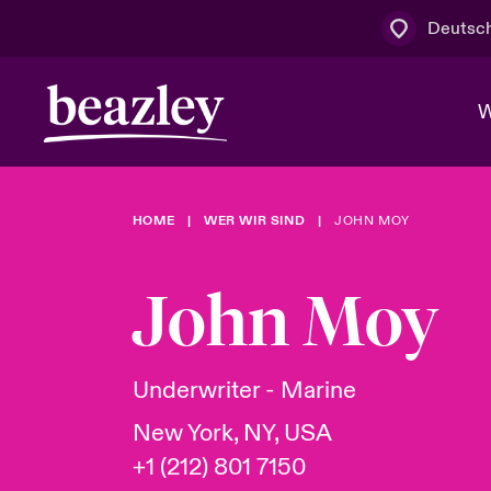
Deutsc
W
HOME
WER WIR SIND
JOHN MOY
Board & M
Cyber
Cyber- & Te
Regionaler 
Mit uns zu
John Moy
Wer wir sind
News & Events
Kundenportal
Spotlight: 
Cyber-Risi
Underwriter - Marine
Cyber Serv
New York, NY, USA
+1 (212) 801 7150