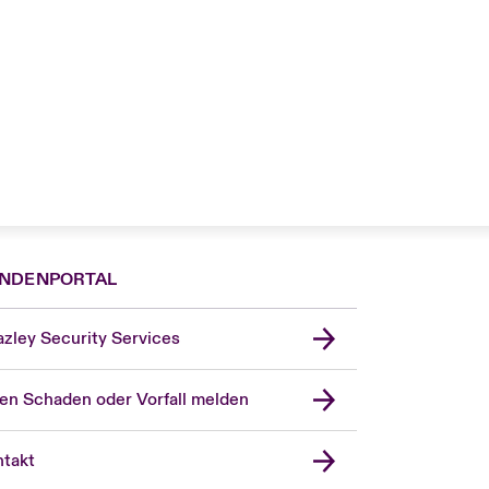
NDENPORTAL
zley Security Services
en Schaden oder Vorfall melden
London Market
United Kingdom
takt
USA