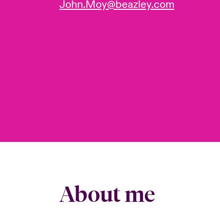
John.Moy@beazley.com
About me