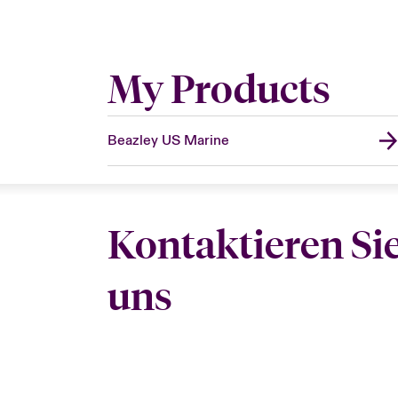
My Products
Beazley US Marine
Kontaktieren Si
uns