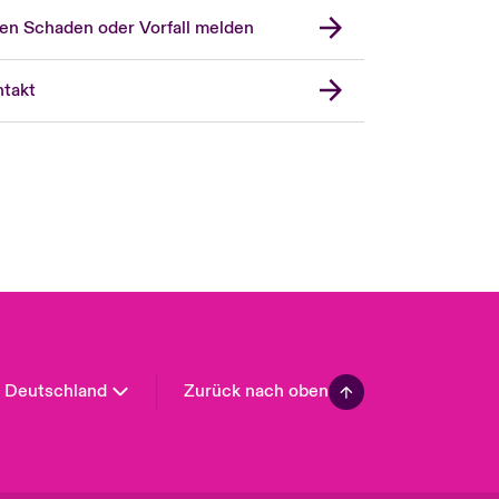
en Schaden oder Vorfall melden
London Market
United Kingdom
takt
USA
Asia Pacific
Canada (English)
Canada (French)
Europe
France
Spain
Latin America
Deutschland
Zurück nach oben