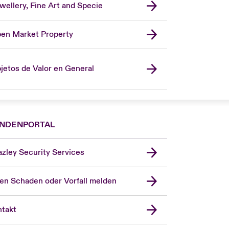
wellery, Fine Art and Specie
en Market Property
jetos de Valor en General
NDENPORTAL
zley Security Services
en Schaden oder Vorfall melden
London Market
United Kingdom
takt
USA