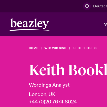
Deutsc
W
HOME
WER WIR SIND
KEITH BOOKLESS
Board & M
Cyber
Cyber- & Te
Regionaler 
Mit uns zu
Keith Bookl
Wer wir sind
News & Events
Kundenportal
Spotlight: 
Cyber-Risi
Wordings Analyst
Cyber Serv
London, UK
+44 (0)20 7674 8024