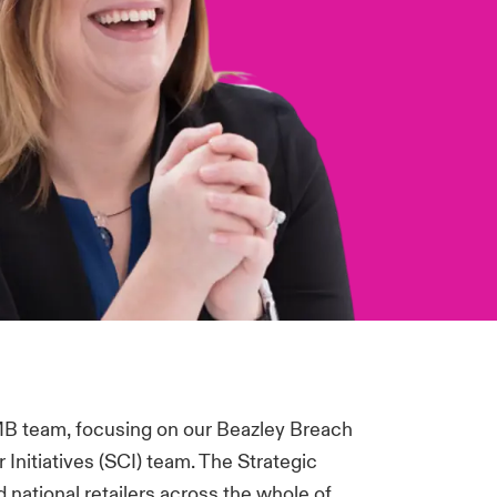
MB team, focusing on our Beazley Breach
nitiatives (SCI) team. The Strategic
d national retailers across the whole of