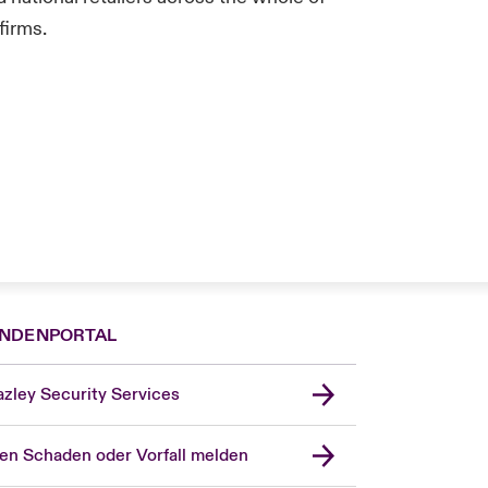
firms.
NDENPORTAL
zley Security Services
en Schaden oder Vorfall melden
London Market