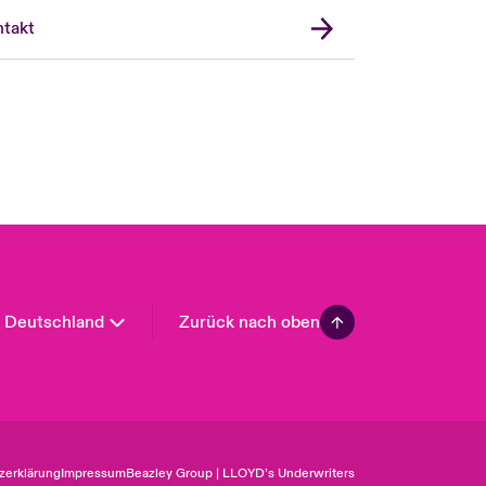
United Kingdom
takt
USA
Asia Pacific
Canada (English)
Canada (French)
Europe
France
Spain
Latin America
Deutschland
Zurück nach oben
zerklärung
Impressum
Beazley Group | LLOYD’s Underwriters