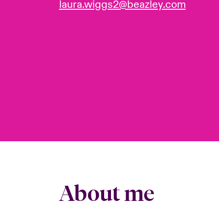
laura.wiggs2@beazley.com
About me