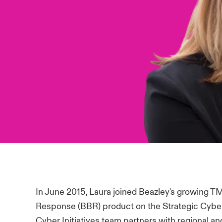
In June 2015, Laura joined Beazley's growing T
Response (BBR) product on the Strategic Cyber I
Cyber Initiatives team partners with regional an