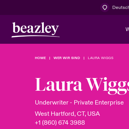
Deutsc
W
HOME
WER WIR SIND
LAURA WIGGS
Board & M
Cyber
Cyber- & Te
Regionaler 
Mit uns zu
Laura Wigg
Wer wir sind
News & Events
Kundenportal
Spotlight: 
Cyber-Risi
Underwriter - Private Enterprise
Cyber Serv
West Hartford, CT, USA
+1 (860) 674 3988