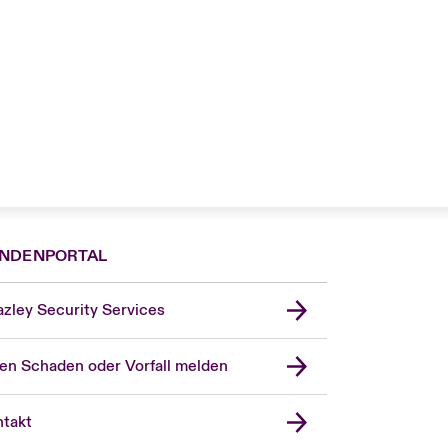
NDENPORTAL
zley Security Services
en Schaden oder Vorfall melden
London Market
United Kingdom
takt
USA