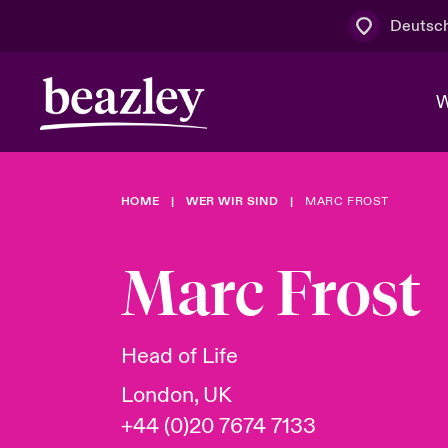
Deutsc
W
HOME
WER WIR SIND
MARC FROST
Board & M
Cyber
Cyber- & Te
Regionaler 
Mit uns zu
Marc Frost
Wer wir sind
News & Events
Kundenportal
Spotlight: 
Cyber-Risi
Head of Life
Cyber Serv
London, UK
+44 (0)20 7674 7133