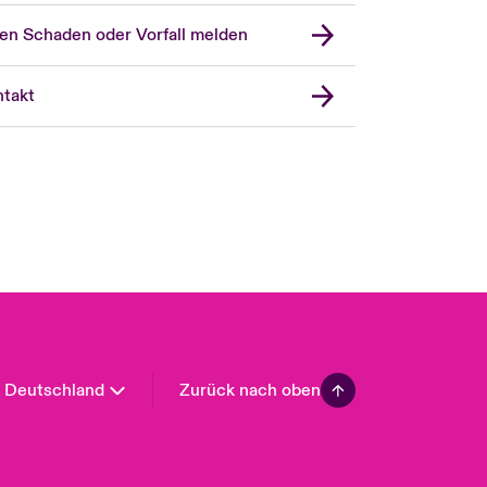
en Schaden oder Vorfall melden
London Market
United Kingdom
takt
USA
Asia Pacific
Canada (English)
Canada (French)
Europe
France
Spain
Latin America
Deutschland
Zurück nach oben