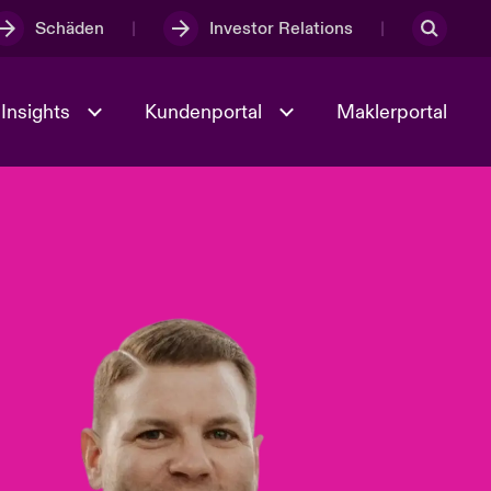
Schäden
Investor Relations
Insights
Kundenportal
Maklerportal
Kultur und Werte
t
Veranstaltungen
Full Spectrum Cyber