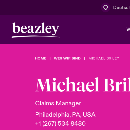
Deutsc
W
HOME
WER WIR SIND
MICHAEL BRILEY
Board & M
Cyber
Cyber- & Te
Regionaler 
Mit uns zu
Michael Bri
Wer wir sind
News & Events
Kundenportal
Spotlight: 
Cyber-Risi
Claims Manager
Cyber Serv
Philadelphia, PA, USA
+1 (267) 534 8480