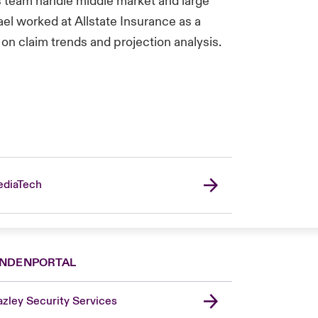
s team handle middle market and large
ael worked at Allstate Insurance as a
on claim trends and projection analysis.
diaTech
NDENPORTAL
zley Security Services