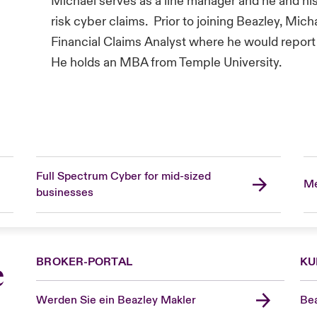
Michael serves as a line manager and he and hi
risk cyber claims. Prior to joining Beazley, Mich
Financial Claims Analyst where he would report 
He holds an MBA from Temple University.
Full Spectrum Cyber for mid-sized
Me
businesses
BROKER-PORTAL
KU
e
Werden Sie ein Beazley Makler
Bea