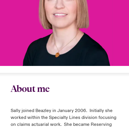
anada (French)
anada (French)
anada (French)
anada (French)
anada (French)
anada (French)
anada (French)
anada (French)
anada (French)
anada (French)
anada (French)
Deutschland
ley Group
light: Umwelt- und Klimarisiken 2025
urope
urope
urope
urope
urope
urope
urope
urope
urope
urope
urope
Kontakt
 Spectrum Cyber
rance
rance
rance
rance
rance
rance
rance
rance
rance
rance
rance
Anmeldung
r Services Snapshot
pain
pain
pain
pain
pain
pain
pain
pain
pain
pain
pain
Schäden
atin America
atin America
atin America
atin America
atin America
atin America
atin America
atin America
atin America
atin America
atin America
Investor Relations
About me
Sally joined Beazley in January 2006. Initially she
worked within the Specialty Lines division focusing
on claims actuarial work. She became Reserving