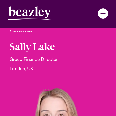
PARENT PAGE
Zurück zum Hauptmenü
Zurück zum Hauptmenü
Zurück zum Hauptmenü
Zurück zum Hauptmenü
Zurück zum Hauptmenü
Zurück zum Hauptmenü
Zurück zum Hauptmenü
Zurück zum Hauptmenü
Zurück zum Hauptmenü
Zurück zum Hauptmenü
Zurück zum Hauptmenü
Zurück zum Hauptmenü
Zurück zum Hauptmenü
Zurück zum Hauptmenü
Wer wir sind
Sally Lake
Produkte und Lösungen
eutschland
eutschland
eutschland
eutschland
eutschland
eutschland
eutschland
eutschland
eutschland
eutschland
eutschland
wir sind
 & Events
enportal
Group Finance Director
London, UK
ondon Market
ondon Market
ondon Market
ondon Market
ondon Market
ondon Market
ondon Market
ondon Market
ondon Market
ondon Market
ondon Market
News & Insights
d & Management
r- & Tech-Risiken 2026: Regionaler Überblick
r
nited Kingdom
nited Kingdom
nited Kingdom
nited Kingdom
nited Kingdom
nited Kingdom
nited Kingdom
nited Kingdom
nited Kingdom
nited Kingdom
nited Kingdom
Kundenportal
inability
light: Geopolitische und wirtschatfliche Ungewissheit 2025
n Cybervorfall melden
SA
SA
SA
SA
SA
SA
SA
SA
SA
SA
SA
Maklerportal
ur und Werte
nstaltungen
sia Pacific
sia Pacific
sia Pacific
sia Pacific
sia Pacific
sia Pacific
sia Pacific
sia Pacific
sia Pacific
sia Pacific
sia Pacific
anada (English)
anada (English)
anada (English)
anada (English)
anada (English)
anada (English)
anada (English)
anada (English)
anada (English)
anada (English)
anada (English)
uns zusammenarbeiten
light: Tech Transformation & Cyber-Risiken 2025