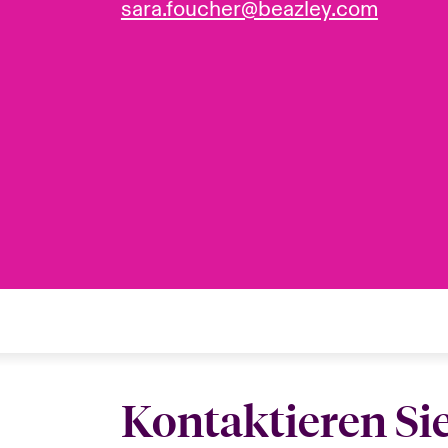
sara.foucher@beazley.com
Kontaktieren Si