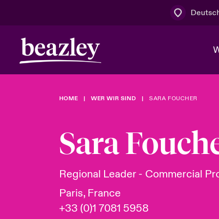
Deutsc
W
HOME
WER WIR SIND
SARA FOUCHER
Board & M
Cyber
Cyber- & Te
Regionaler 
Mit uns zu
Sara Fouch
Wer wir sind
News & Events
Kundenportal
Spotlight: 
Cyber-Risi
Regional Leader - Commercial Pr
Cyber Serv
Paris, France
+33 (0)1 7081 5958