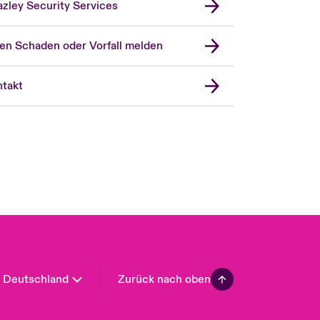
zley Security Services
en Schaden oder Vorfall melden
London Market
United Kingdom
takt
USA
Asia Pacific
Canada (English)
Canada (French)
Europe
France
Spain
Latin America
Deutschland
Zurück nach oben