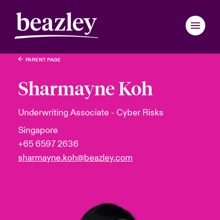
PARENT PAGE
Zurück zum Hauptmenü
Zurück zum Hauptmenü
Zurück zum Hauptmenü
Zurück zum Hauptmenü
Zurück zum Hauptmenü
Zurück zum Hauptmenü
Zurück zum Hauptmenü
Zurück zum Hauptmenü
Zurück zum Hauptmenü
Zurück zum Hauptmenü
Zurück zum Hauptmenü
Zurück zum Hauptmenü
Zurück zum Hauptmenü
Zurück zum Hauptmenü
Wer wir sind
Sharmayne Koh
Produkte und Lösungen
eutschland
eutschland
eutschland
eutschland
eutschland
eutschland
eutschland
eutschland
eutschland
eutschland
eutschland
wir sind
 & Events
enportal
Underwriting Associate - Cyber Risks
Singapore
ondon Market
ondon Market
ondon Market
ondon Market
ondon Market
ondon Market
ondon Market
ondon Market
ondon Market
ondon Market
ondon Market
News & Insights
d & Management
r- & Tech-Risiken 2026: Regionaler Überblick
r
+65 6597 2636
nited Kingdom
nited Kingdom
nited Kingdom
nited Kingdom
nited Kingdom
nited Kingdom
nited Kingdom
nited Kingdom
nited Kingdom
nited Kingdom
nited Kingdom
sharmayne.koh@beazley.com
Kundenportal
inability
light: Geopolitische und wirtschatfliche Ungewissheit 2025
n Cybervorfall melden
SA
SA
SA
SA
SA
SA
SA
SA
SA
SA
SA
Maklerportal
ur und Werte
nstaltungen
sia Pacific
sia Pacific
sia Pacific
sia Pacific
sia Pacific
sia Pacific
sia Pacific
sia Pacific
sia Pacific
sia Pacific
sia Pacific
anada (English)
anada (English)
anada (English)
anada (English)
anada (English)
anada (English)
anada (English)
anada (English)
anada (English)
anada (English)
anada (English)
uns zusammenarbeiten
light: Tech Transformation & Cyber-Risiken 2025