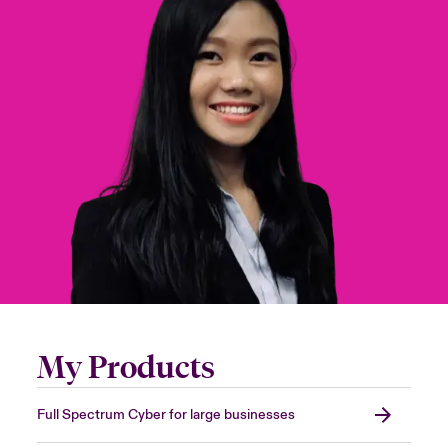
anada (French)
anada (French)
anada (French)
anada (French)
anada (French)
anada (French)
anada (French)
anada (French)
anada (French)
anada (French)
anada (French)
Deutschland
ley Group
light: Umwelt- und Klimarisiken 2025
urope
urope
urope
urope
urope
urope
urope
urope
urope
urope
urope
Kontakt
 Spectrum Cyber
rance
rance
rance
rance
rance
rance
rance
rance
rance
rance
rance
Anmeldung
r Services Snapshot
pain
pain
pain
pain
pain
pain
pain
pain
pain
pain
pain
Schäden
atin America
atin America
atin America
atin America
atin America
atin America
atin America
atin America
atin America
atin America
atin America
Investor Relations
My Products
Full Spectrum Cyber for large businesses